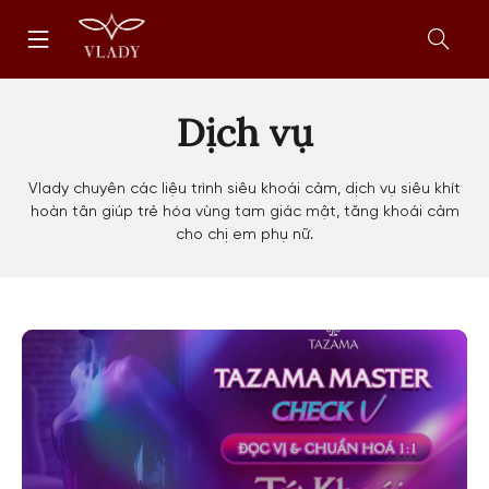
Chuyển
Trang
tới
chủ
nội
Mở
dung
form
tìm
Dịch vụ
kiếm
Vlady chuyên các liệu trình siêu khoái cảm, dịch vụ siêu khít
hoàn tân giúp trẻ hóa vùng tam giác mật, tăng khoái cảm
cho chị em phụ nữ.