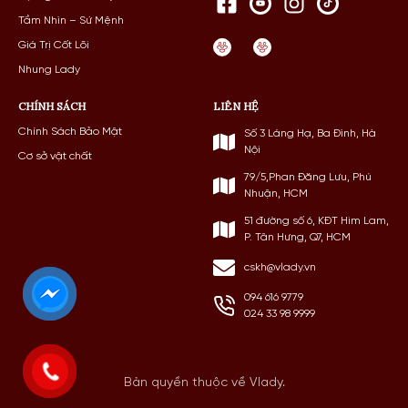
Tầm Nhìn – Sứ Mệnh
Giá Trị Cốt Lõi
Nhung Lady
CHÍNH SÁCH
LIÊN HỆ
Chính Sách Bảo Mật
Số 3 Láng Hạ, Ba Đình, Hà
Nội
Cơ sở vật chất
79/5,Phan Đăng Lưu, Phú
Nhuận, HCM
51 đường số 6, KĐT Him Lam,
P. Tân Hưng, Q7, HCM
cskh@vlady.vn
094 616 9779
024 33 98 9999
Bản quyền thuộc về Vlady.