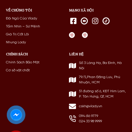
VỀ CHÚNG TÔI
MẠNG XÃ HỘI
Đội Ngũ Của Vlady
Tầm Nhìn – Sứ Mệnh
Giá Trị Cốt Lõi
Nhung Lady
CHÍNH SÁCH
LIÊN HỆ
Chính Sách Bảo Mật
Số 3 Láng Hạ, Ba Đình, Hà
Nội
Cơ sở vật chất
79/5,Phan Đăng Lưu, Phú
Nhuận, HCM
51 đường số 6, KĐT Him Lam,
P. Tân Hưng, Q7, HCM
cskh@vlady.vn
094 616 9779
024 33 98 9999