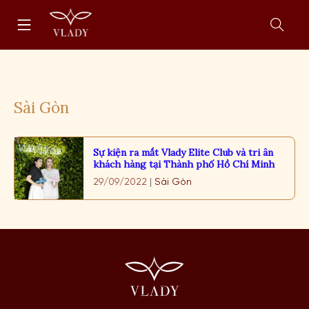
Chuyển
Trang
tới
chủ
nội
Mở
dung
form
tìm
kiếm
Sài Gòn
Sự kiện ra mắt Vlady Elite Club và tri ân
khách hàng tại Thành phố Hồ Chí Minh
29/09/2022
|
Sài Gòn