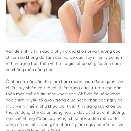
Vấn đề sinh lý tình dục ở phụ nữ khá khó nói và thường các
chị em sẽ không để tâm đến và bỏ qua. Tuy nhiên, việc nắm
rõ tình trạng bản thân và tìm ra giải pháp sẽ giúp tình cảm
vợ chồng mặn nồng hơn.
Ở phái nữ, các vấn đề giảm ham muốn chưa được quan tâm
nhiều, tuy nhiên có thể cải thiện bằng cách tự tạo cho bản
thân một chế độ ăn uống khoa học. Chế độ ăn uống khoa
học chính là yếu tố quan trọng giúp ngăn chặn các nguy cơ
mắc viêm nhiễm phụ khoa, cải thiện tình trạng sức khỏe cơ
thể. Sử dụng chế độ ăn uống hợp lý, đầy đủ chất dinh dưỡng,
hạn chế những đồ ăn cay nóng, chứa nhiều dầu mỡ và đồ
uống có ga, cồn… vừa giúp phái nữ giảm nguy cơ béo phì và