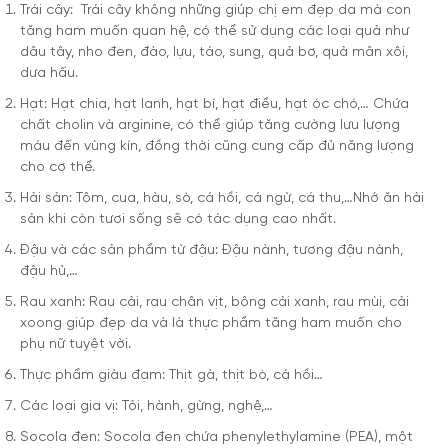
Trái cây: Trái cây không những giúp chị em đẹp da mà con
tăng ham muốn quan hệ, có thể sử dụng các loại quả như
dâu tây, nho đen, đào, lựu, táo, sung, quả bơ, quả mân xôi,
dưa hấu.
Hạt: Hạt chia, hạt lanh, hạt bí, hạt điều, hạt óc chó,… Chứa
chất cholin và arginine, có thể giúp tăng cường lưu lượng
máu đến vùng kín, đồng thời cũng cung cấp đủ năng lượng
cho cơ thể.
Hải sản: Tôm, cua, hàu, sò, cá hồi, cá ngừ, cá thu,…Nhớ ăn hải
sản khi còn tươi sống sẽ có tác dụng cao nhất.
Đậu và các sản phẩm từ đậu: Đậu nành, tương đậu nành,
đậu hủ,…
Rau xanh: Rau cải, rau chân vịt, bông cải xanh, rau mùi, cải
xoong giúp đẹp da và là thực phẩm tăng ham muốn cho
phụ nữ tuyệt vời.
Thực phẩm giàu đạm: Thịt gà, thịt bò, cá hồi…
Các loại gia vị: Tỏi, hành, gừng, nghệ,…
Socola đen: Socola đen chứa phenylethylamine (PEA), một