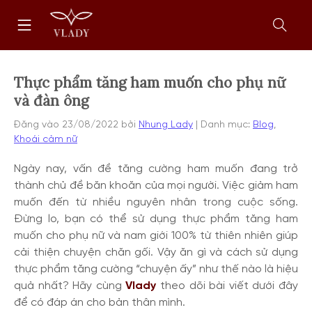
Chuyển
Trang
tới
chủ
nội
Mở
dung
form
tìm
kiếm
Thực phẩm tăng ham muốn cho phụ nữ
và đàn ông
Đăng vào
23/08/2022
bởi
Nhung Lady
Danh mục:
Blog
,
Khoái cảm nữ
Ngày nay, vấn đề tăng cường ham muốn đang trở
thành chủ đề băn khoăn của mọi người.
Việc giảm ham
muốn đến từ nhiều nguyên nhân trong cuộc sống.
Đừng lo, bạn có thể sử dụng thực phẩm tăng ham
muốn cho phụ nữ và nam giới 100% từ thiên nhiên giúp
cải thiện chuyện chăn gối. Vậy ăn gì và cách sử dụng
thực phẩm tăng cường “chuyện ấy” như thế nào là hiệu
quả nhất?
Hãy cùng
Vlady
theo dõi bài viết dưới đây
để có đáp án cho bản thân mình.