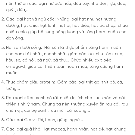
nên thử ăn các loại như dưa hấu, dâu tây, nho đen, lựu, đào,
quýt, dứa,…
Các loại hạt và ngũ cốc: Những loại hạt như hạt hướng
dương, hạt chia, hạt lanh, hạt bí, hạt điều, hạt óc chó,… chứa
nhiều calo giúp bổ sung năng lượng và tăng ham muốn cho
đàn ông.
Hải sản tươi sống: Hải sản là thực phẩm tăng ham muốn
cho nam tốt nhất, nhanh nhất gồm các loại như tôm, cua,
hàu, sò, cá hồi, cá ngừ, cá thu,… Chứa nhiều axit béo
omega-3, giúp cải thiện tuần hoàn máu, tăng cường ham
muốn.
Thực phẩm giàu protein: Gồm các loại thịt gà, thịt bò, cá,
trứng,…
Rau xanh: Rau xanh có rất nhiều lợi ích cho sức khỏe và cải
thiện sinh lý nam. Chúng ta nên thường xuyên ăn rau cải, rau
chân vịt, cải bẹ xanh, rau mùi, cải xoong,…
Các loại Gia vị: Tỏi, hành, gừng, nghệ,…
Các loại quả khô: Hạt macca, hạnh nhân, hạt dẻ, hạt chưng