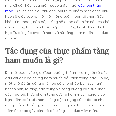
Có rất nhiều loại thực phẩm giúp tăng cường ham muốn
như: Chuối, hầu, cua biển, socola đen, trà,
các loại thảo
mộc
… Khi cơ thể tiêu thụ các loại thực phẩm một cách phù
hợp sẽ giúp tạo ra một hệ thống tuần hoàn tốt hơn. Sức
khỏe tim mạch, não bộ,… cũng sẽ được cải thiện nếu có chế
độ ăn uống lành mạnh kết hợp với những hoạt động thích
hợp. Từ đó, giúp cho cả nam và nữ tăng ham muốn tình dục
cao hơn.
Tác dụng của thực phẩm tăng
ham muốn là gì?
Khi mới bước vào giai đoạn trưởng thành, mọi người sẽ bắt
đầu với việc có những ham muốn đầu tiên trong não. Do đó,
một chế độ ăn uống phù hợp sẽ cho phép bạn suy nghĩ
nhanh hơn, rõ ràng, tập trung và tăng cường các sức khỏe
của não bộ. Thực phẩm tăng cường ham muốn cũng giúp
bạn kiểm soát tốt hơn những bệnh trạng của não bộ như
căng thẳng, lo lắng, bồn chồn… cũng như là các vấn trạng
tiềm ẩn khác gây cản trở đời sống tình dục viên mãn.