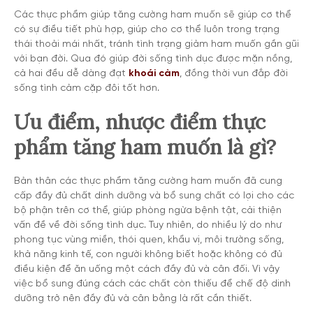
Các thực phẩm giúp tăng cường ham muốn sẽ giúp cơ thể
có sự điều tiết phù hợp, giúp cho cơ thể luôn trong trạng
thái thoải mái nhất, tránh tình trạng giảm ham muốn gần gũi
với bạn đời. Qua đó giúp đời sống tình dục được mặn nồng,
cả hai đều dễ dàng đạt
khoái cảm
, đồng thời vun đắp đời
sống tình cảm cặp đôi tốt hơn.
Ưu điểm, nhược điểm thực
phẩm tăng ham muốn là gì?
Bản thân các thực phẩm tăng cường ham muốn đã cung
cấp đầy đủ chất dinh dưỡng và bổ sung chất có lợi cho các
bộ phận trên cơ thể, giúp phòng ngừa bệnh tật, cải thiện
vấn đề về đời sống tình dục. Tuy nhiên, do nhiều lý do như
phong tục vùng miền, thói quen, khẩu vị, môi trường sống,
khả năng kinh tế, con người không biết hoặc không có đủ
điều kiện để ăn uống một cách đầy đủ và cân đối. Vì vậy
việc bổ sung đúng cách các chất còn thiếu để chế độ dinh
dưỡng trở nên đầy đủ và cân bằng là rất cần thiết.