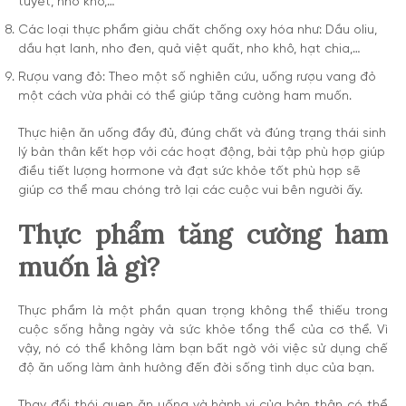
tuyết, nho khô,…
Các loại thực phẩm giàu chất chống oxy hóa như: Dầu oliu,
dầu hạt lanh, nho đen, quả việt quất, nho khô, hạt chia,…
Rượu vang đỏ: Theo một số nghiên cứu, uống rượu vang đỏ
một cách vừa phải có thể giúp tăng cường ham muốn.
Thực hiện ăn uống đầy đủ, đúng chất và đúng trạng thái sinh
lý bản thân kết hợp với các hoạt động, bài tập phù hợp giúp
điều tiết lượng hormone và đạt sức khỏe tốt phù hợp sẽ
giúp cơ thể mau chóng trở lại các cuộc vui bên người ấy.
Thực phẩm tăng cường ham
muốn là gì?
Thực phẩm là một phần quan trọng không thể thiếu trong
cuộc sống hằng ngày và sức khỏe tổng thể của cơ thể. Vì
vậy, nó có thể không làm bạn bất ngờ với việc sử dụng chế
độ ăn uống làm ảnh hưởng đến đời sống tình dục của bạn.
Thay đổi thói quen ăn uống và hành vi của bản thân có thể