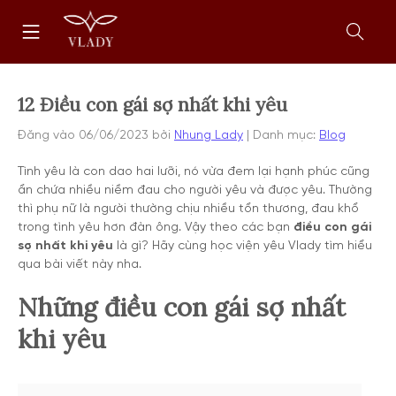
Chuyển
Trang
tới
chủ
nội
Mở
dung
form
tìm
kiếm
12 Điều con gái sợ nhất khi yêu
Đăng vào
06/06/2023
bởi
Nhung Lady
Danh mục:
Blog
Tình yêu là con dao hai lưỡi, nó vừa đem lại hạnh phúc cũng
ẩn chứa nhiều niềm đau cho người yêu và được yêu. Thường
thì phụ nữ là người thường chịu nhiều tổn thương, đau khổ
trong tình yêu hơn đàn ông. Vậy theo các bạn
điều con gái
sợ nhất khi yêu
là gì? Hãy cùng học viện yêu Vlady tìm hiểu
qua bài viết này nha.
Những điều con gái sợ nhất
khi yêu