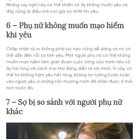
Những suy nghĩ này có thể khiến cô ấy không muốn yêu và
đây cũng là điều mà con gái sợ nhất khi yêu.
6 – Phụ nữ không muốn mạo hiểm
khi yêu
Chấp nhận rủi ro không phải lúc nào cũng dễ dàng và nó có
thể dẫn đến nỗi sợ tình yêu. Một người phụ nữ có thể không
muốn mạo hiểm làm gián đoạn cuộc sống của mình nếu cô
ấy hài lòng với cách mọi thứ đang diễn ra với mình. Vì vậy, có
thể họ không hám yêu hết lòng, không tin tưởng hoàn toàn
vào người yêu vì những tổn thương mình đã nhận được ở mối
tình trước đó.
7 – Sợ bị so sánh với người phụ nữ
khác