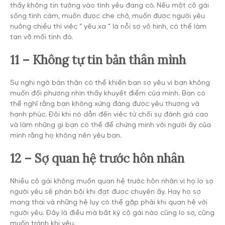
thấy không tin tưởng vào tình yêu đang có. Nếu một cô gái
sống tình cảm, muốn được che chở, muốn được người yêu
nuông chiều thì việc “ yêu xa “ là nỗi sợ vô hình, có thể làm
tan vỡ mối tình đó.
11 – Không tự tin bản thân mình
Sự nghi ngờ bản thân có thể khiến bạn sợ yêu vì bạn không
muốn đối phương nhìn thấy khuyết điểm của mình. Bạn có
thể nghĩ rằng bạn không xứng đáng được yêu thương và
hạnh phúc. Đôi khi nó dẫn đến việc từ chối sự đánh giá cao
và làm những gì bạn có thể để chứng minh với người ấy của
mình rằng họ không nên yêu bạn.
12 – Sợ quan hệ trước hôn nhân
Nhiều cô gái không muốn quan hệ trước hôn nhân vì họ lo sợ
người yêu sẽ phản bội khi đạt được chuyện ấy. Hay họ sợ
mang thai và những hệ lụy có thể gặp phải khi quan hệ với
người yêu. Đây là điều mà bất kỳ cô gái nào cũng lo sợ, cũng
muốn tránh khi yêu.