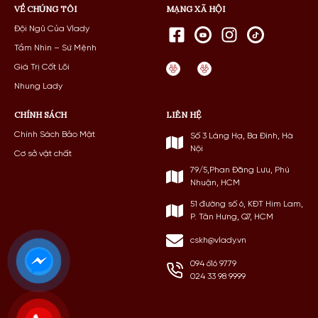
VỀ CHÚNG TÔI
MẠNG XÃ HỘI
Đội Ngũ Của Vlady
Tầm Nhìn – Sứ Mệnh
Giá Trị Cốt Lõi
Nhung Lady
CHÍNH SÁCH
LIÊN HỆ
Chính Sách Bảo Mật
Số 3 Láng Hạ, Ba Đình, Hà
Nội
Cơ sở vật chất
79/5,Phan Đăng Lưu, Phú
Nhuận, HCM
51 đường số 6, KĐT Him Lam,
P. Tân Hưng, Q7, HCM
cskh@vlady.vn
094 616 9779
024 33 98 9999