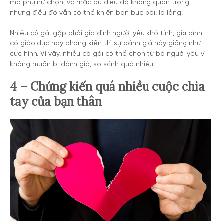
mà phụ nữ chọn, và mặc dù điều đó không quan trọng,
nhưng điều đó vẫn có thể khiến bạn bực bội, lo lắng.
Nhiều cô gái gặp phải gia đình người yêu khó tính, gia đình
có giáo dục hay phong kiến thì sự đánh giá này giống như
cực hình. Vì vậy, nhiều cô gái có thể chọn từ bỏ người yêu vì
không muốn bị đánh giá, so sánh quá nhiều.
4 – Chứng kiến quá nhiều cuộc chia
tay của bạn thân