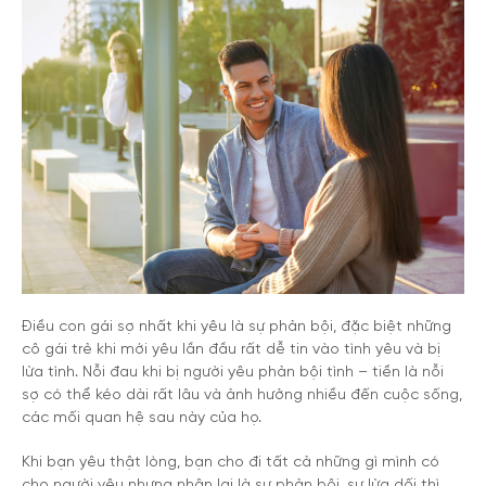
Điều con gái sợ nhất khi yêu là sự phản bội, đặc biệt những
cô gái trẻ khi mới yêu lần đầu rất dễ tin vào tình yêu và bị
lừa tình. Nỗi đau khi bị người yêu phản bội tình – tiền là nỗi
sợ có thể kéo dài rất lâu và ảnh hưởng nhiều đến cuộc sống,
các mối quan hệ sau này của họ.
Khi bạn yêu thật lòng, bạn cho đi tất cả những gì mình có
cho người yêu nhưng nhận lại là sự phản bội, sự lừa dối thì