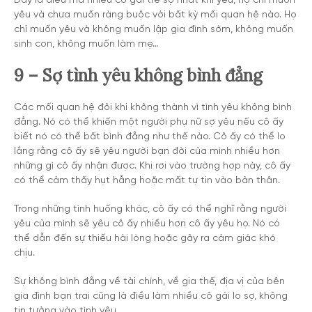
yêu và chưa muốn ràng buộc với bất kỳ mối quan hệ nào. Họ
chỉ muốn yêu và không muốn lập gia đình sớm, không muốn
sinh con, không muốn làm mẹ…
9 – Sợ tình yêu không bình đẳng
Các mối quan hệ đôi khi không thành vì tình yêu không bình
đẳng. Nó có thể khiến một người phụ nữ sợ yêu nếu cô ấy
biết nó có thể bất bình đẳng như thế nào. Cô ấy có thể lo
lắng rằng cô ấy sẽ yêu người bạn đời của mình nhiều hơn
những gì cô ấy nhận được. Khi rơi vào trường hợp này, cô ấy
có thể cảm thấy hụt hẫng hoặc mất tự tin vào bản thân.
Trong những tình huống khác, cô ấy có thể nghĩ rằng người
yêu của mình sẽ yêu cô ấy nhiều hơn cô ấy yêu họ. Nó có
thể dẫn đến sự thiếu hài lòng hoặc gây ra cảm giác khó
chịu.
Sự không bình đẳng về tài chính, về gia thế, địa vị của bên
gia đình bạn trai cũng là điều làm nhiều cô gái lo sợ, không
tin tưởng vào tình yêu.