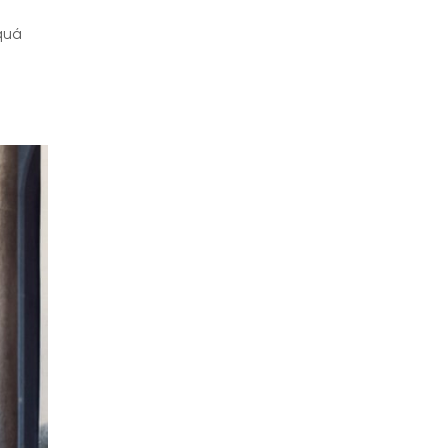
n
quá