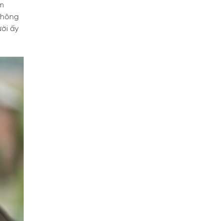
ơm
không
ười ấy