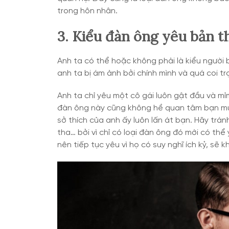
trong hôn nhân.
3. Kiểu đàn ông yêu bản 
Anh ta có thể hoặc không phải là kiểu người 
anh ta bị ám ảnh bởi chính mình và quá coi t
Anh ta chỉ yêu một cô gái luôn gật đầu và mỉ
đàn ông này cũng không hề quan tâm bạn muốn 
sở thích của anh ấy luôn lấn át bạn. Hãy trá
tha… bởi vì chỉ có loại đàn ông đó mới có t
nên tiếp tục yêu vì họ có suy nghĩ ích kỷ, sẽ 