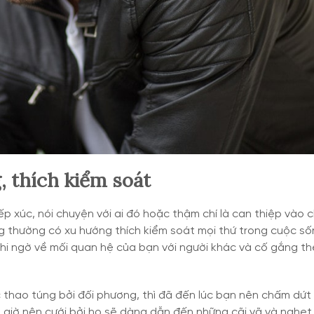
, thích kiểm soát
p xúc, nói chuyện với ai đó hoặc thậm chí là can thiệp vào 
 thường có xu hướng thích kiểm soát mọi thứ trong cuộc s
i ngờ về mối quan hệ của bạn với người khác và cố gắng th
thao túng bởi đối phương, thì đã đến lúc bạn nên chấm dứt
 giờ nên cưới bởi họ sẽ dàng dẫn đến những cãi vã và nghẹt