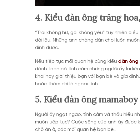
4. Kiểu đàn ông trăng hoa,
“Trai không hư, gái không yêu” tuy nhiên đi
dài lâu. Những anh chàng dân chơi luôn muố
định được.
Nếu tiếp tục mối quan hệ cùng kiểu
đàn ông
dành toàn bộ tình cảm nhưng người ấy lại liê
khai hay giới thiệu bạn với bạn bè và gia đìn
hoặc thậm chí là ngoại tình.
5. Kiểu đàn ông mamaboy
Người ấy ngọt ngào, tình cảm và thấu hiểu n
muốn tiếp tục? Cuộc sống của anh ấy được ki
chỗ ăn ở, các mối quan hệ bạn bè…