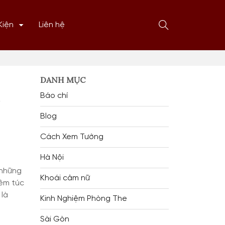
Mở
Kiện
Liên hệ
form
tìm
kiếm
DANH MỤC
Báo chí
Blog
Cách Xem Tướng
Hà Nội
 những
Khoái cảm nữ
iêm túc
 là
Kinh Nghiệm Phòng The
Sài Gòn