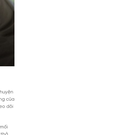
chuyện
ống của
eo dõi
 mối
 thở