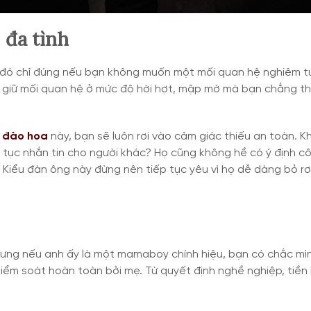
 đa tình
ều đó chỉ đúng nếu bạn không muốn một mối quan hệ nghiêm t
n giữ mối quan hệ ở mức độ hời hợt, mập mờ mà bạn chẳng t
 đào hoa
này, bạn sẽ luôn rơi vào cảm giác thiếu an toàn. K
n tục nhắn tin cho người khác? Họ cũng không hề có ý định c
h. Kiểu đàn ông này đừng nên tiếp tục yêu vì họ dễ dàng bỏ rơ
hưng nếu anh ấy là một mamaboy chính hiệu, bạn có chắc mì
ểm soát hoàn toàn bởi mẹ. Từ quyết định nghề nghiệp, tiền