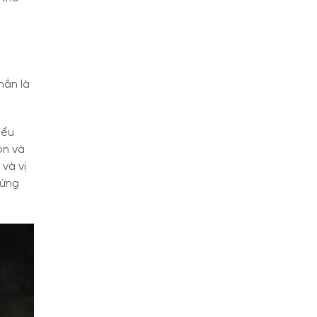
hắn là
iểu
ọn và
và vị
đừng