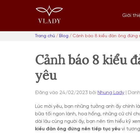
Chuyển
Trang
tới
chủ
Giới thi
nội
dung
Trang chủ
Blog
Cảnh báo 8 kiểu đàn ông đừng n
Duyệt:
Cảnh báo 8 kiểu đ
yêu
Đăng vào
24/02/2023
bởi
Nhung Lady
Danh
Lúc mới yêu, bạn những tưởng anh ấy chính l
bữa tối ngon lành, hoa hồng, những cử chỉ ch
dài lâu cùng người ấy, bạn nên tìm hiểu kỹ x
kiểu đàn ông đừng nên tiếp tục yêu
vì tương