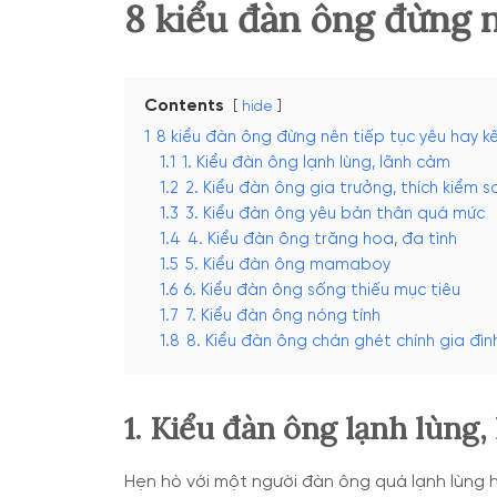
8 kiểu đàn ông đừng n
Contents
hide
1
8 kiểu đàn ông đừng nên tiếp tục yêu hay k
1.1
1. Kiểu đàn ông lạnh lùng, lãnh cảm
1.2
2. Kiểu đàn ông gia trưởng, thích kiểm s
1.3
3. Kiểu đàn ông yêu bản thân quá mức
1.4
4. Kiểu đàn ông trăng hoa, đa tình
1.5
5. Kiểu đàn ông mamaboy
1.6
6. Kiểu đàn ông sống thiếu mục tiêu
1.7
7. Kiểu đàn ông nóng tính
1.8
8. Kiểu đàn ông chán ghét chính gia đìn
1. Kiểu đàn ông lạnh lùng,
Hẹn hò với một người đàn ông quá lạnh lùng h