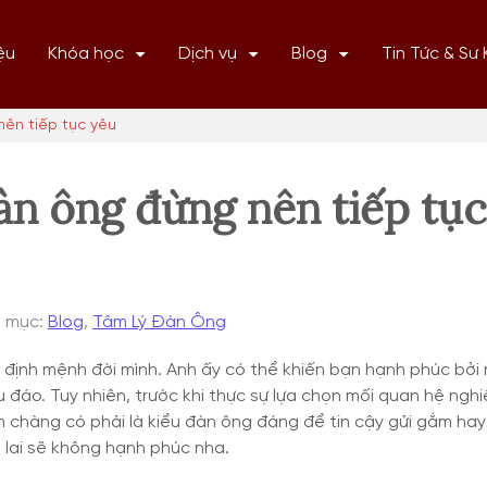
ệu
Khóa học
Dịch vụ
Blog
Tin Tức & Sư 
ên tiếp tục yêu
àn ông đừng nên tiếp tục
 mục:
Blog
,
Tâm Lý Đàn Ông
à định mệnh đời mình. Anh ấy có thể khiến bạn hạnh phúc bởi
u đáo. Tuy nhiên, trước khi thực sự lựa chọn mối quan hệ ngh
em chàng có phải là kiểu đàn ông đáng để tin cậy gửi gắm hay
 lai sẽ không hạnh phúc nha.