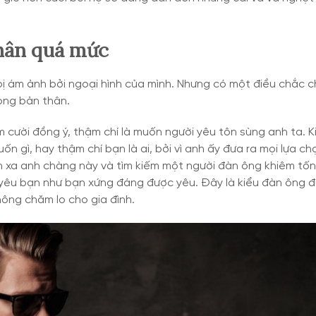
thân quá mức
bị ám ảnh bởi ngoại hình của mình. Nhưng có một điều chắc c
rọng bản thân.
m cười đồng ý, thậm chí là muốn người yêu tôn sùng anh ta. K
gì, hay thậm chí bạn là ai, bởi vì anh ấy đưa ra mọi lựa ch
nh xa anh chàng này và tìm kiếm một người đàn ông khiêm tốn 
hể yêu bạn như bạn xứng đáng được yêu. Đây là kiểu đàn ông 
không chăm lo cho gia đình.