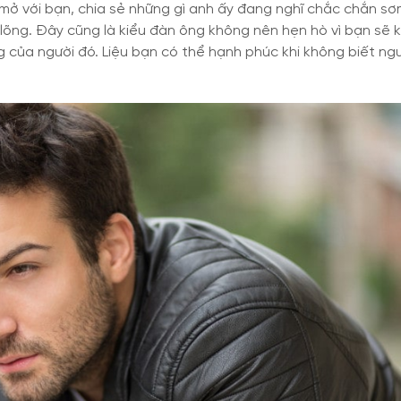
mở với bạn, chia sẻ những gì anh ấy đang nghĩ chắc chắn s
lõng. Đây cũng là kiểu đàn ông không nên hẹn hò vì bạn sẽ 
g của người đó. Liệu bạn có thể hạnh phúc khi không biết ng