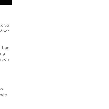
úc và
hể xác
hi bạn
ông
i bạn
nh
 bạc,