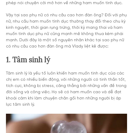
phép nói chuyện cởi mở hơn về những ham muốn tình dục.
Vậy tại sao phụ nữ có nhu cầu cao hơn đàn ông? Đối với phụ
nữ, nhu cầu ham muốn tình dục thường thay đổi theo chu kỳ
kinh nguyệt, thời gian rụng trứng, thời kỳ mang thai và ham
muốn tình dục phụ nữ cũng mạnh mẽ không thua kém phái
mạnh. Dưới đây là một số nguyên nhân khác tại sao phụ nữ
có nhu cầu cao hơn đàn ông mà Vlady liệt kê được:
1. Tâm sinh lý
Tâm sinh lý là yếu tố luôn khiến ham muốn tình dục của các
chị em có nhiều biến động, với những người có tinh thần tốt,
tích cực, không bị stress, căng thẳng bởi những vấn đề trong
đời sống và công việc. Họ sẽ có ham muốn cao và dễ đạt
khoái cảm khi làm chuyện chăn gối hơn những người bị áp
lực tâm sinh lý.