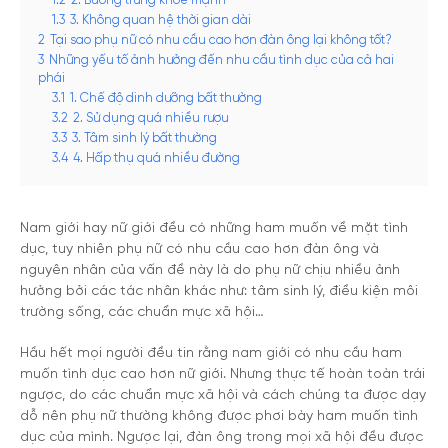
1.2
2. Buồng trứng khỏe mạnh
1.3
3. Không quan hệ thời gian dài
2
Tại sao phụ nữ có nhu cầu cao hơn đàn ông lại không tốt?
3
Những yếu tố ảnh hưởng đến nhu cầu tình dục của cả hai
phái
3.1
1. Chế độ dinh dưỡng bất thường
3.2
2. Sử dụng quá nhiều rượu
3.3
3. Tâm sinh lý bất thường
3.4
4. Hấp thụ quá nhiều đường
Nam giới hay nữ giới đều có những ham muốn về mặt tình
dục, tuy nhiên phụ nữ có nhu cầu cao hơn đàn ông và
nguyên nhân của vấn đề này là do phụ nữ chịu nhiều ảnh
hưởng bởi các tác nhân khác như: tâm sinh lý, điều kiện môi
trường sống, các chuẩn mực xã hội…
Hầu hết mọi người đều tin rằng nam giới có nhu cầu ham
muốn tình dục cao hơn nữ giới. Nhưng thực tế hoàn toàn trái
ngược, do các chuẩn mực xã hội và cách chúng ta được dạy
dỗ nên phụ nữ thường không được phơi bày ham muốn tình
dục của mình. Ngược lại, đàn ông trong mọi xã hội đều được