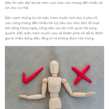
đầu thì việc đạt khoái cảm cao trào còn mang đến nhiều lợi
ích cho cơ thể.
Bên cạnh những lợi ích trên, ham muốn tình dục ở phụ nữ
cao cũng mang đến nhiều hệ lụy tiêu cực như: làm rối loạn
đời sống hàng ngày, công việc và các mối quan hệ xung
quanh. Đặc biệt, ham muốn cao sẽ khiến phái nữ dễ bị đánh
giá là thiếu đứng đắn, lẳng lơ và không được tôn trọng.