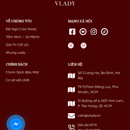
VỀ CHÚNG TÔI
MẠNG XÃ HỘI
Đội Ngũ Của Vlady
Tầm Nhìn – Sứ Mệnh
Giá Trị Cốt Lõi
Nhung Lady
CHÍNH SÁCH
LIÊN HỆ
Chính Sách Bảo Mật
Số 3 Láng Hạ, Ba Đình, Hà
Nội
Cơ sở vật chất
79/5,Phan Đăng Lưu, Phú
Nhuận, HCM
51 đường số 6, KĐT Him Lam,
P. Tân Hưng, Q7, HCM
cskh@vlady.vn
094 616 9779