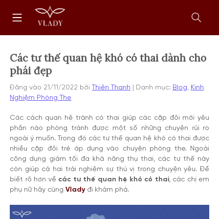
Chuyển
Trang
tới
chủ
nội
Mở
dung
form
tìm
kiếm
Các tư thế quan hệ khó có thai dành cho
phái đẹp
Đăng vào
21/11/2022
bởi
Thiên Thanh
Danh mục:
Blog
,
Kinh
Nghiệm Phòng The
Các cách quan hệ tránh có thai giúp các cặp đôi mới yêu
phần nào phòng tránh được một số những chuyện rủi ro
ngoài ý muốn. Trong đó các tư thế quan hệ khó có thai được
nhiều cặp đôi trẻ áp dụng vào chuyện phòng the. Ngoài
công dụng giảm tối đa khả năng thụ thai, các tư thế này
còn giúp cả hai trải nghiệm sự thú vị trong chuyện yêu. Để
biết rõ hơn về
các tư thế quan hệ khó có thai
, các chị em
phụ nữ hãy cùng
Vlady
đi khám phá.