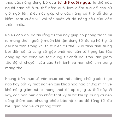
thai, các nàng đừng bỏ qua
tư thế cưỡi ngựa
. Tư thế này,
người nam sẽ ở tư thế nằm dưới làm điểm tựa để cho nữ
giới ngồi lên. Điều này giúp cho các nàng có thể dễ dàng
kiểm soát cuộc vui với tần suất và độ nông sâu của việc
thâm nhập.
Nhiều cặp đôi đã tin rằng tư thế này giúp họ phòng tránh rủi
ro mang thai ngoài ý muốn khi tận dụng tối đa sự hỗ trợ từ
gel bôi trơn trong khi thực hiện tư thế. Quá trình tinh trùng
bơi đến cổ tử cung sẽ gặp phải rào cản từ trọng lực tác
động ngược cộng với tác dụng từ chất bôi trơn làm giảm
tốc độ di chuyển của các tinh binh và hạn chế tình trạng
mang thai.
Nhưng trên thực tế vẫn chưa có một bằng chứng xác thực
nào hay bất kỳ một nghiên cứu khoa học nào chứng minh về
khả năng giảm rui ro mang thai khi áp dụng tư thế này. Vì
vậy, các bạn nên cân nhắc thật kỹ trước khi áp dụng và nên
dùng thêm các phương pháp bảo hộ khác để tăng tối đa
hiệu quả bảo vệ và phòng tránh.