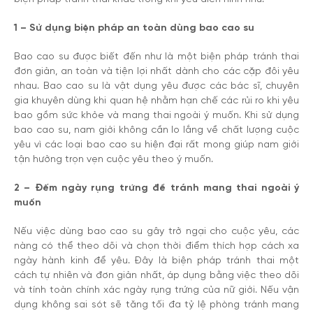
1 – Sử dụng biện pháp an toàn dùng bao cao su
Bao cao su được biết đến như là một biện pháp tránh thai
đơn giản, an toàn và tiện lợi nhất dành cho các cặp đôi yêu
nhau. Bao cao su là vật dụng yêu được các bác sĩ, chuyên
gia khuyên dùng khi quan hệ nhằm hạn chế các rủi ro khi yêu
bao gồm sức khỏe và mang thai ngoài ý muốn. Khi sử dụng
bao cao su, nam giới không cần lo lắng về chất lượng cuộc
yêu vì các loại bao cao su hiện đại rất mong giúp nam giới
tận hưởng trọn vẹn cuộc yêu theo ý muốn.
2 – Đếm ngày rụng trứng để tránh mang thai ngoài ý
muốn
Nếu việc dùng bao cao su gây trở ngại cho cuộc yêu, các
nàng có thể theo dõi và chọn thời điểm thích hợp cách xa
ngày hành kinh để yêu. Đây là biện pháp tránh thai một
cách tự nhiên và đơn giản nhất, áp dụng bằng việc theo dõi
và tính toàn chính xác ngày rụng trứng của nữ giới. Nếu vận
dụng không sai sót sẽ tăng tối đa tỷ lệ phòng tránh mang