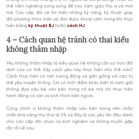
thể nằm nghiêng song song để tạo cảm giác thú vị và mới
mẻ. Các cặp đôi sẽ thi triển những kỹ năng, kỹ thuật giúp
đối phương thỏa mãn và đạt được khoái cảm trong khi thực
hiện bằng
kỹ thuật BJ
hoặc
cách HJ
.
4 – Cách quan hệ tránh có thai kiểu
không thâm nhập
Yêu không thâm nhập là kiểu quan hệ không cần sự trao đổi
dịch của cơ thể. Vậy cách yêu này thực hiện như thế nào?
Cách thực hiện có nét tương đồng và gần giống với các tư
thế yêu truyền thống. Chỉ có một điểm khác biệt là nam giới
không đưa cậu bé vào bên trong cô bé mà chỉ thực hiện
hành động cọ xát và kích thích bên ngoài.
Cũng chính vì không thâm nhập vào bên trong nên chắc
chắn khả năng thụ thai là 0% và đây là các yêu lần đầu dành
cho các cặp đôi chưa có kinh nghiệm và không muốn gặp
rắc rối về sau.