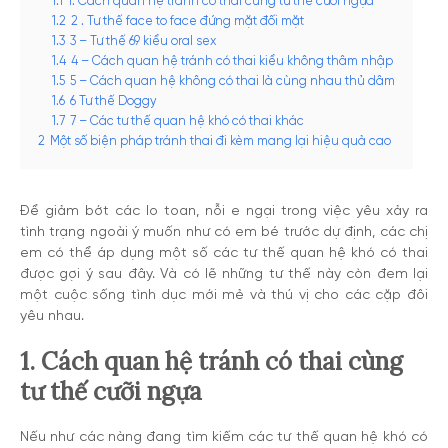
1.1
1. Cách quan hệ tránh có thai cùng tư thế cưỡi ngựa
1.2
2 . Tư thế face to face đứng mặt đối mặt
1.3
3 – Tư thế 69 kiểu oral sex
1.4
4 – Cách quan hệ tránh có thai kiểu không thâm nhập
1.5
5 – Cách quan hệ không có thai là cùng nhau thủ dâm
1.6
6 Tư thế Doggy
1.7
7 – Các tư thế quan hệ khó có thai khác
2
Một số biện pháp tránh thai đi kèm mang lại hiệu quả cao
Để giảm bớt các lo toan, nỗi e ngại trong việc yêu xảy ra
tình trạng ngoài ý muốn như có em bé trước dự định, các chị
em có thể áp dụng một số các tư thế quan hệ khó có thai
được gợi ý sau đây. Và có lẽ những tư thế này còn đem lại
một cuộc sống tình dục mới mẻ và thú vị cho các cặp đôi
yêu nhau.
1. Cách quan hệ tránh có thai cùng
tư thế cưỡi ngựa
Nếu như các nàng đang tìm kiếm các tư thế quan hệ khó có