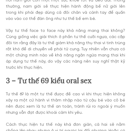
hỏi nam giới còn một một sức khỏe tốt và dẻo dai. Thông
thường, nam giới sẽ thực hiện hành động bế nữ giới lên
trong khi phái đẹp dùng cả đôi chân và cánh tay để quấn
vào vào cơ thể đàn ông như tư thế bế em bé.
Vậy tư thế face to face này khả năng mang thai không?
Cùng giống việc giải thích ở phần tư thế cưỡi ngựa, các cặp
đôi tin rằng đây là tư thế giảm khả năng thụ thai vì tinh trùng
rất khó để di chuyển về phái tử cung. Tuy nhiên vẫn chưa có
một chứng minh nào về khả năng ngăn ngừa mang thai khi
áp dụng tư thế này, do vậy các nàng nên suy nghĩ thật kỹ
trước khi thực hiện.
3 – Tư thế 69 kiểu oral sex
Tư thế 69 là một tư thế được đề cao vì khi thực hiện không
xảy ra một cứ hành vì thâm nhập nào từ cậu bé vào cô bé
nên được xem là tư thế an toàn, tránh rủi ro ngoài ý muốn
nhưng vẫn đạt được khoái cảm khi yêu.
Cách thực hiện tư thế này khá đơn giản, cả hai sẽ nằm
chồng lên nhau nhưng ở vị trí ngược lại đối phương. Hoặc có