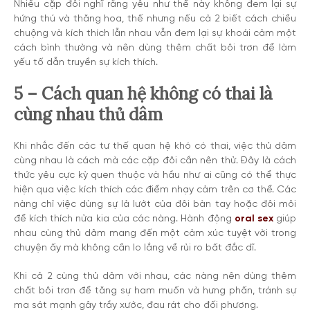
Nhiều cặp đôi nghĩ rằng yêu như thế này không đem lại sự
hứng thú và thăng hoa, thế nhưng nếu cả 2 biết cách chiều
chuộng và kích thích lẫn nhau vẫn đem lại sự khoái cảm một
cách bình thường và nên dùng thêm chất bôi trơn để làm
yếu tố dẫn truyền sự kích thích.
5 – Cách quan hệ không có thai là
cùng nhau thủ dâm
Khi nhắc đến các tư thế quan hệ khó có thai, việc thủ dâm
cùng nhau là cách mà các cặp đôi cần nên thử. Đây là cách
thức yêu cực kỳ quen thuộc và hầu như ai cũng có thể thực
hiện qua việc kích thích các điểm nhạy cảm trên cơ thể. Các
nàng chỉ việc dùng sự lả lướt của đôi bàn tay hoặc đôi môi
để kích thích nửa kia của các nàng. Hành động
oral sex
giúp
nhau cùng thủ dâm mang đến một cảm xúc tuyệt vời trong
chuyện ấy mà không cần lo lắng về rủi ro bất đắc dĩ.
Khi cả 2 cùng thủ dâm với nhau, các nàng nên dùng thêm
chất bôi trơn để tăng sự ham muốn và hưng phấn, tránh sự
ma sát mạnh gây trầy xước, đau rát cho đối phương.