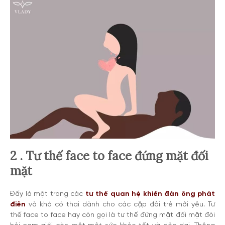
2 . Tư thế face to face đứng mặt đối
mặt
Đấy là một trong các
tư thế quan hệ khiến đàn ông phát
điên
và khó có thai dành cho các cặp đôi trẻ mới yêu. Tư
thế face to face hay còn gọi là tư thế đứng mặt đối mặt đòi