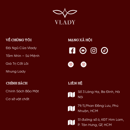
VỀ CHÚNG TÔI
MẠNG XÃ HỘI
Đội Ngũ Của Vlady
Tầm Nhìn – Sứ Mệnh
Giá Trị Cốt Lõi
Nhung Lady
CHÍNH SÁCH
LIÊN HỆ
Chính Sách Bảo Mật
Số 3 Láng Hạ, Ba Đình, Hà
Nội
Cơ sở vật chất
79/5,Phan Đăng Lưu, Phú
Nhuận, HCM
51 đường số 6, KĐT Him Lam,
P. Tân Hưng, Q7, HCM