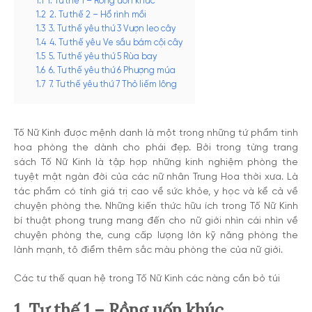
1.1
1. Tư thế 1 – Rồng uốn khúc
1.2
2. Tư thế 2 – Hổ rình mồi
1.3
3. Tư thế yêu thứ 3 Vượn leo cây
1.4
4. Tư thế yêu Ve sầu bám cội cây
1.5
5. Tư thế yêu thứ 5 Rùa bay
1.6
6. Tư thế yêu thứ 6 Phượng múa
1.7
7. Tư thế yêu thứ 7 Thỏ liếm lông
Tố Nữ Kinh được mệnh danh là một trong những tứ phẩm tinh
hoa phòng the dành cho phái đẹp. Bởi trong từng trang
sách Tố Nữ Kinh là tập hợp những kinh nghiệm phòng the
tuyệt mật ngàn đời của các nữ nhân Trung Hoa thời xưa. Là
tác phẩm có tính giá trị cao về sức khỏe, y học và kể cả về
chuyện phòng the. Những kiến thức hữu ích trong Tố Nữ Kinh
bí thuật phong trung mang đến cho nữ giới nhìn cái nhìn về
chuyện phòng the, cung cấp lượng lớn kỹ năng phòng the
lành mạnh, tô điểm thêm sắc màu phòng the của nữ giới.
Các tư thế quan hệ trong Tố Nữ Kinh các nàng cần bỏ túi
1. Tư thế 1 – Rồng uốn khúc