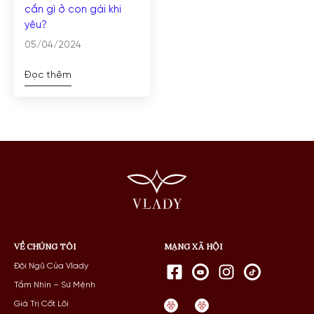
cần gì ở con gái khi
yêu?
05/04/2024
Đọc thêm
VỀ CHÚNG TÔI
MẠNG XÃ HỘI
Đội Ngũ Của Vlady
Tầm Nhìn – Sứ Mệnh
Giá Trị Cốt Lõi