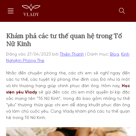
Chuyển
Trang
tới
chủ
nội
Mở
dung
form
tìm
kiếm
Khám phá các tư thế quan hệ trong Tố
Nữ Kinh
Đăng vào
27/04/2023
bởi
Thiên Thanh
Danh mục:
Blog
,
Kinh
Nghiệm Phòng The
Nhắc đến chuyện phòng the, các chị em sẽ nghĩ ngay đến
các tư thế, các tuyệt kỹ phòng the đỉnh cao. Đó như là một
vũ khí thượng hạng giúp chinh phục đàn ông. Hôm nay,
Học
viện yêu Vlady
sẽ gửi đến các chị em một quyển bí kíp đặc
sắc mang tên “Tố Nữ Kinh”, trong đó bao gồm những tư thế
“yêu” thượng thừa giúp chị em dễ dàng khuất phục đàn ông
và làm chủ cuộc yêu. Cùng Vlady khám phá các tư thế quan
hệ trong Tố Nữ Kinh.