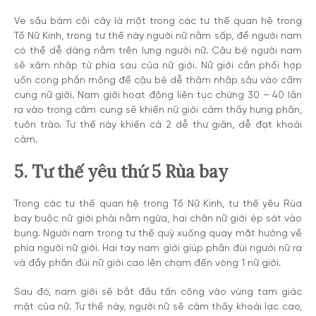
Ve sầu bám cội cây là một trong các tư thế quan hệ trong
Tố Nữ Kinh, trong tư thế này người nữ nằm sấp, để người nam
có thể dễ dàng nằm trên lưng người nữ. Cậu bé người nam
sẽ xâm nhập từ phía sau của nữ giới. Nữ giới cần phối hợp
uốn cong phần mông để cậu bé dễ thâm nhập sâu vào cấm
cung nữ giới. Nam giới hoạt động liên tục chừng 30 – 40 lần
ra vào trong câm cung sẽ khiến nữ giới cảm thấy hưng phấn,
tuôn trào. Tư thế này khiến cả 2 dễ thư giãn, dễ đạt khoái
cảm.
5. Tư thế yêu thứ 5 Rùa bay
Trong các tư thế quan hệ trong Tố Nữ Kinh, tư thế yêu Rùa
bay buộc nữ giới phải nằm ngửa, hai chân nữ giới ép sát vào
bụng. Người nam trong tư thế quỳ xuống quay mặt hướng về
phía người nữ giới. Hai tay nam giới giúp phần đùi người nữ ra
và đẩy phần đùi nữ giới cao lên chạm đến vòng 1 nữ giới.
Sau đó, nam giới sẽ bắt đầu tấn công vào vùng tam giác
mật của nữ. Tư thế này, người nữ sẽ cảm thấy khoái lạc cao,