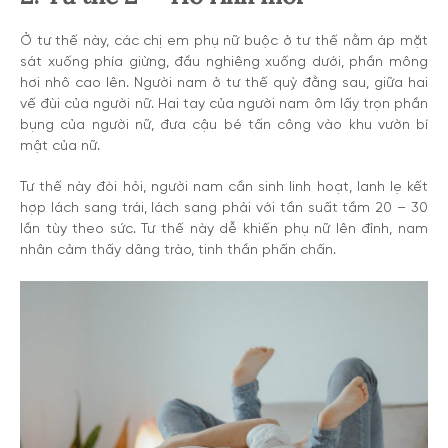
Ở tư thế này, các chị em phụ nữ buộc ở tư thế nằm áp mặt
sát xuống phía giừng, đầu nghiêng xuống dưới, phần mông
hơi nhô cao lên. Người nam ở tư thế quỳ đằng sau, giữa hai
vế đùi của người nữ. Hai tay của người nam ôm lấy trọn phần
bụng của người nữ, đưa cậu bé tấn công vào khu vườn bí
mật của nữ.
Tư thế này đòi hỏi, người nam cần sinh linh hoạt, lanh lẹ kết
hợp lách sang trái, lách sang phải với tần suất tầm 20 – 30
lần tùy theo sức. Tư thế này dễ khiến phụ nữ lên đỉnh, nam
nhân cảm thấy dâng trào, tinh thần phấn chấn.