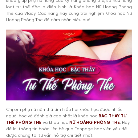
khóa giúp phụ nữ nâng cao kỹ năng phòng the, sở hữu hàng
loạt tư thế độc lạ điển hình là Khóa học Nữ Hoàng Phòng
The của Vlady. Các nàng hãy cùng trải nghiệm Khóa học Nữ
Hoàng Phòng The để cảm nhận hiệu quả.
Chị em phụ nữ nên thử tìm hiểu hai khóa học được nhiều
người học và đánh giá cao nhất là khóa học
BẬC THẦY TƯ
THẾ PHÒNG THE
và khóa học
NỮ HOÀNG PHÒNG THE
. Hãy
để lại thông tin hoặc liên hệ qua Fanpage học viện yêu để
được chúng tôi tư vấn, hỗ trợ chi tiết nhất.