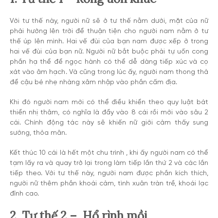
Với tư thế này, người nữ sẽ ở tư thế nằm dưới, mặt của nữ
phải hướng lên trời để thuận tiện cho người nam nằm ở tư
thế úp lên mình. Hai vế đùi của bạn nam được xếp ở trong
hai vế đùi của bạn nữ. Người nữ bắt buộc phải tự uốn cong
phần hạ thể để ngọc hành có thể dễ dàng tiếp xúc và cọ
xát vào âm hạch. Và cũng trong lúc ấy, người nam thong thả
để cậu bé nhẹ nhàng xâm nhập vào phần cấm địa.
Khi đó người nam mới có thể điều khiển theo quy luật bát
thiển nhị thâm, có nghĩa là đẩy vào 8 cái rồi mới vào sâu 2
cái. Chính động tác này sẽ khiến nữ giới cảm thấy sung
sướng, thỏa mãn.
Kết thúc 10 cái là hết một chu trình , khi ấy người nam có thể
tạm lấy ra và quay trở lại trong làm tiếp lần thứ 2 và các lần
tiếp theo. Với tư thế này, người nam được phần kích thích,
người nữ thêm phần khoái cảm, tình xuân tràn trề, khoái lạc
đỉnh cao.
2. Tư thế 2 – Hổ rình mồi