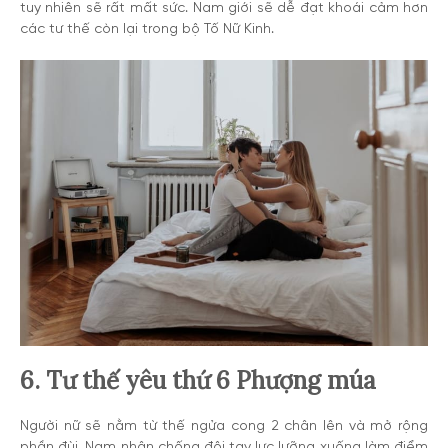
tuy nhiên sẽ rất mất sức. Nam giới sẽ dễ đạt khoái cảm hơn
các tư thế còn lại trong bộ Tố Nữ Kinh.
6. Tư thế yêu thứ 6 Phượng múa
Người nữ sẽ nằm từ thế ngửa cong 2 chân lên và mở rộng
phần đùi. Nam nhân chống đôi tay lực lưỡng xuống làm điểm