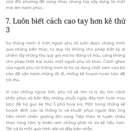
của đối phương để cùng nhau chung tay xây dựng lại một
mái ấm hạnh phúc.
7. Luôn biết cách cao tay hơn kẻ thứ
3
Sư thông minh ở một người phụ nữ luôn được chứng minh
qua những kiến thức, tư duy. Họ không cho phép bất kỳ ai
chiếm lấy những thứ quý giá mà họ đang sở hữu, càng không
cho phép thất bại trước một người phụ nữ khác. Cách ghen
của người phụ nữ thông minh là họ sử dụng chất xám của bộ
não để vận hành những lối đi, những kế hoạch hoàn hảo để
trả thù.
Vì sao chồng ngoại tình, phụ nữ sẽ tìm ra lý do, tìm cách
khắc phục và bắt đầu những chuỗi ngày đầy tính toán mưu
lược để hạ gục kẻ thứ 3 phá hoại kia. Một trong những kế
hoạch đỉnh cao là thống trị và khuất phục người đàn ông
trên chính chiếc giường ấm cúng. Tiếp theo là tuyệt chiêu
thao túng tâm lý khiến anh chồng phải rời xa kẻ tiểu tam.
Tất cả là một quá trình dài và đầy kiên nhẫn.