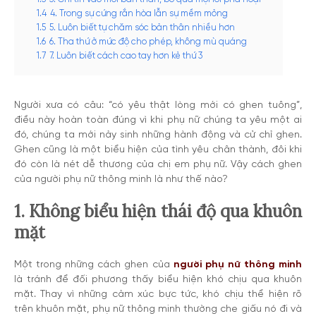
1.4
4. Trong sự cứng rắn hòa lẫn sự mềm mỏng
1.5
5. Luôn biết tự chăm sóc bản thân nhiều hơn
1.6
6. Tha thứ ở mức độ cho phép, không mù quáng
1.7
7. Luôn biết cách cao tay hơn kẻ thứ 3
Người xưa có câu: “có yêu thật lòng mới có ghen tuông”,
điều này hoàn toàn đúng vì khi phụ nữ chúng ta yêu một ai
đó, chúng ta mới nảy sinh những hành động và cử chỉ ghen.
Ghen cũng là một biểu hiện của tình yêu chân thành, đôi khi
đó còn là nét dễ thương của chị em phụ nữ. Vậy cách ghen
của người phụ nữ thông minh là như thế nào?
1. Không biểu hiện thái độ qua khuôn
mặt
Một trong những cách ghen của
người phụ nữ thông minh
là tránh để đối phương thấy biểu hiện khó chịu qua khuôn
mặt. Thay vì những cảm xúc bực tức, khó chịu thể hiện rõ
trên khuôn mặt, phụ nữ thông minh thường che giấu nó đi và