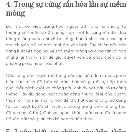
4. Trong sự cứng rắn hòa lẫn sự mềm
mỏng
Đối mặt với việc trăng hoa, ngoại tình, phụ nữ chúng ta
thường sẽ thuộc về 2 trường hợp, một là cứng rắn đối đầu
bằng những cuộc cãi vã to tiếng, hai là nhin nhục cho qua
mọi chuyện để có một mái ấm yên bình. Tuy nhiên nếu các
nàng biết kết hợp hai yếu tố mềm mỏng và cứng rắn và hòa
chúng lại thành một để giải quyết vấn đề, chắc chắn đó là
phương pháp hoàn hảo nhất.
Các nàng cần mạnh mẽ trong các lập luận đưa ra các phản
biện của mình để bảo vệ bản thân và gia đình, tiếp theo
phải biết cách vuốt ve chồng nếu anh ấy bắt đầu tỏ ra căng
thẳng. Hãy dịu dàng, ngọt ngào bằng những lời lẽ ong bướm,
thậm chí trở nên mới lạ hơn để thu hút các chàng. Sử dụng
tất cả tuyệt kỹ để chinh phục chồng trong chốn phòng the,
để anh ấy từ bỏ ý định với người khác, hoặc xem đó là cách
để kéo dài thời gian cho kế hoạch tiếp theo.