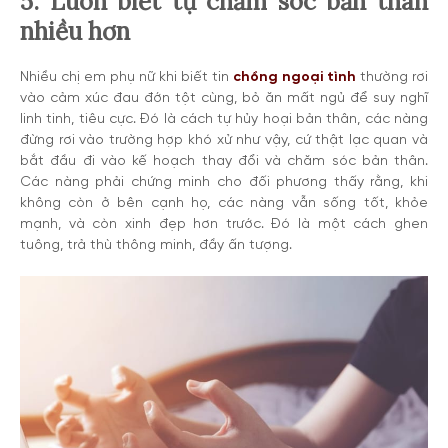
5. Luôn biết tự chăm sóc bản thân
nhiều hơn
Nhiều chị em phụ nữ khi biết tin
chồng ngoại tình
thường rơi
vào cảm xúc đau đớn tột cùng, bỏ ăn mất ngủ để suy nghĩ
linh tinh, tiêu cực. Đó là cách tự hủy hoại bản thân, các nàng
đừng rơi vào trường hợp khó xử như vậy, cứ thật lạc quan và
bắt đầu đi vào kế hoạch thay đổi và chăm sóc bản thân.
Các nàng phải chứng minh cho đối phương thấy rằng, khi
không còn ở bên cạnh họ, các nàng vẫn sống tốt, khỏe
mạnh, và còn xinh đẹp hơn trước. Đó là một cách ghen
tuông, trả thù thông minh, đầy ấn tượng.