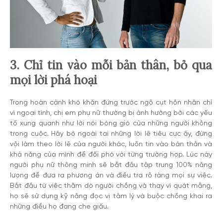
3. Chỉ tin vào mỗi bản thân, bỏ qua
mọi lời phá hoại
Trong hoàn cảnh khó khăn đứng trước ngõ cụt hôn nhân chỉ
vì ngoại tình, chị em phụ nữ thường bị ảnh hưởng bởi các yếu
tố xung quanh như lời nói bóng gió của những người không
trong cuộc. Hãy bỏ ngoài tai những lời lẽ tiêu cực ấy, đừng
vội làm theo lời lẽ của người khác, luôn tin vào bản thân và
khả năng của mình để đối phó với từng trường hợp. Lúc này
người phụ nữ thông minh sẽ bắt đầu tập trung 100% năng
lượng để đưa ra phương án và điều tra rõ ràng mọi sự việc.
Bắt đầu từ việc thăm dò người chồng và thay vì quát mắng,
họ sẽ sử dụng kỹ năng đọc vị tâm lý và buộc chồng khai ra
những điều họ đang che giấu.