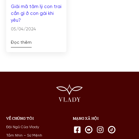
Giải mã tâm lý con trai
cần gì ở con gái khi
yêu?
05/04/2024
Đọc thêm
VỀ CHÚNG TÔI
MẠNG XÃ HỘI
Đội Ngũ Của Vlady
Tầm Nhìn – Sứ Mệnh