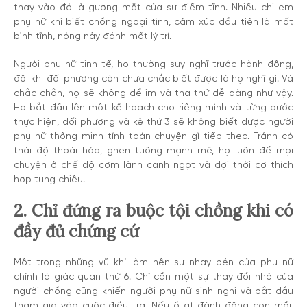
thay vào đó là gương mặt của sự điềm tĩnh. Nhiều chị em
phụ nữ khi biết chồng ngoại tình, cảm xúc đầu tiên là mất
bình tĩnh, nóng nảy đánh mất lý trí.
Người phụ nữ tinh tế, họ thường suy nghĩ trước hành động,
đôi khi đối phương còn chưa chắc biết được là họ nghĩ gì. Và
chắc chắn, họ sẽ không để im và tha thứ dễ dàng như vậy.
Họ bắt đầu lên một kế hoạch cho riêng mình và từng bước
thực hiện, đối phương và kẻ thứ 3 sẽ không biết được người
phụ nữ thông minh tính toán chuyện gì tiếp theo. Tránh có
thái độ thoái hóa, ghen tuông mạnh mẽ, họ luôn để mọi
chuyện ở chế độ cơm lành canh ngọt và đợi thời cơ thích
hợp tung chiêu.
2. Chỉ đứng ra buộc tội chồng khi có
đầy đủ chứng cứ
Một trong những vũ khí làm nên sự nhạy bén của phụ nữ
chính là giác quan thứ 6. Chỉ cần một sự thay đổi nhỏ của
người chồng cũng khiến người phụ nữ sinh nghi và bắt đầu
tham gia vào cuộc điều tra. Nếu ồ ạt đánh động con mồi,