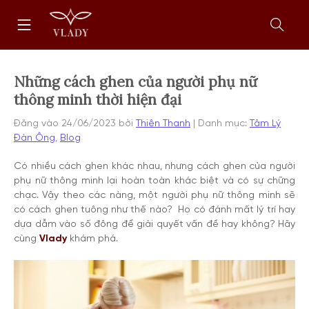
Chuyển
Trang
tới
chủ
nội
Mở
dung
form
tìm
kiếm
Những cách ghen của người phụ nữ
thông minh thời hiện đại
Đăng vào
24/06/2023
bởi
Thiên Thanh
Danh mục:
Tâm Lý
Đàn Ông
,
Blog
Có nhiều cách ghen khác nhau, nhưng cách ghen của người
phụ nữ thông minh lại hoàn toàn khác biệt và có sự chững
chạc. Vậy theo các nàng, một người phụ nữ thông minh sẽ
có cách ghen tuông như thế nào? Họ có đánh mất lý trí hay
dựa dẫm vào số đông để giải quyết vấn đề hay không? Hãy
cùng
Vlady
khám phá.