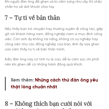
Khi người đàn ông đã ghen và bị cắm sừng như vậy thì chắc
chắn họ sẽ dứt khoát chia tay.
7 – Tự ti về bản thân
Nếu thấy bạn trò chuyện hay thường xuyên đi công tác, gặp
gỡ với khách hàng nam, đồng nghiệp nam vì mục đích công
việc. Còn anh ấy không tài năng, không có sự nghiệp hay
công việc như các đồng nghiệp của bạn. Anh ấy vừa ghen
vừa cảm thấy tự ti về bản thân mình.
Kiểu đàn ông này có tính tự ái cao, dễ bị cảm xúc chi phối
nên khi ghen dễ có những hành động quá khích.
Xem thêm:
Những cách thử đàn ông yêu
thật lòng chuẩn nhất
8 – Không thích bạn cười nói với