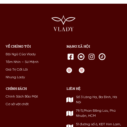
VỀ CHÚNG TÔI
MẠNG XÃ HỘI
Đội Ngũ Của Vlady
Tầm Nhìn – Sứ Mệnh
Giá Trị Cốt Lõi
Nhung Lady
CHÍNH SÁCH
LIÊN HỆ
Chính Sách Bảo Mật
Số 3 Láng Hạ, Ba Đình, Hà
Nội
Cơ sở vật chất
79/5,Phan Đăng Lưu, Phú
Nhuận, HCM
51 đường số 6, KĐT Him Lam,