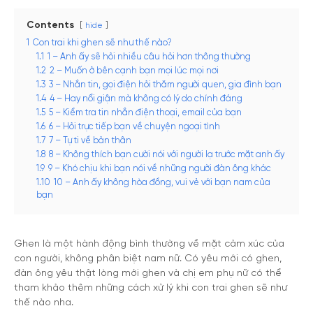
Contents
hide
1
Con trai khi ghen sẽ như thế nào?
1.1
1 – Anh ấy sẽ hỏi nhiều câu hỏi hơn thông thường
1.2
2 – Muốn ở bên cạnh bạn mọi lúc mọi nơi
1.3
3 – Nhắn tin, gọi điện hỏi thăm người quen, gia đình bạn
1.4
4 – Hay nổi giận mà không có lý do chính đáng
1.5
5 – Kiểm tra tin nhắn điện thoại, email của bạn
1.6
6 – Hỏi trực tiếp bạn về chuyện ngoại tình
1.7
7 – Tự ti về bản thân
1.8
8 – Không thích bạn cười nói với người lạ trước mặt anh ấy
1.9
9 – Khó chịu khi bạn nói về những người đàn ông khác
1.10
10 – Anh ấy không hòa đồng, vui vẻ với bạn nam của
bạn
Ghen là một hành động bình thường về mặt cảm xúc của
con người, không phân biệt nam nữ. Có yêu mới có ghen,
đàn ông yêu thật lòng mới ghen và chị em phụ nữ có thể
tham khảo thêm những cách xử lý khi con trai ghen sẽ như
thế nào nha.