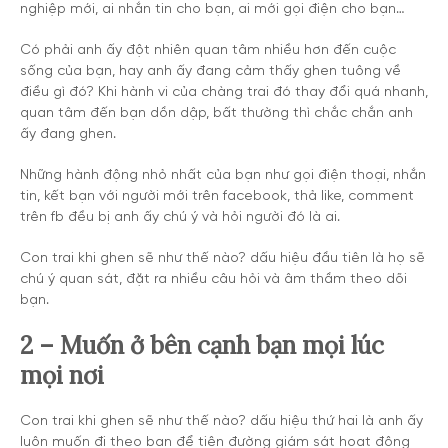
nghiệp mới, ai nhắn tin cho bạn, ai mới gọi điện cho bạn…
Có phải anh ấy đột nhiên quan tâm nhiều hơn đến cuộc
sống của bạn, hay anh ấy đang cảm thấy ghen tuông về
điều gì đó? Khi hành vi của chàng trai đó thay đổi quá nhanh,
quan tâm đến bạn dồn dập, bất thường thì chắc chắn anh
ấy đang ghen.
Những hành động nhỏ nhất của bạn như gọi điện thoại, nhắn
tin, kết bạn với người mới trên facebook, thả like, comment
trên fb đều bị anh ấy chú ý và hỏi người đó là ai.
Con trai khi ghen sẽ như thế nào? dấu hiệu đầu tiên là họ sẽ
chú ý quan sát, đặt ra nhiều câu hỏi và âm thầm theo dõi
bạn.
2 – Muốn ở bên cạnh bạn mọi lúc
mọi nơi
Con trai khi ghen sẽ như thế nào? dấu hiệu thứ hai là anh ấy
luôn muốn đi theo bạn để tiện đường giám sát hoạt động