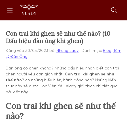
Chuyển
Trang
tới
chủ
nội
Mở
dung
form
tìm
kiếm
Con trai khi ghen sẽ như thế nào? (10
Dấu hiệu đàn ông khi ghen)
Đăng vào
30/05/2023
bởi
Nhung Lady
Danh mục:
Blog
,
Tâm
Lý Đàn Ông
Đàn ông có ghen không? Những dấu hiệu nhận biết con trai
ghen người yêu đơn giản nhất.
Con trai khi ghen sẽ như
thế nào
? có những biểu hiện, hành động nào? Những kiến
thức này sẽ được Học Viện Yêu Vlady giải thích chi tiết qua
bài viết này.
Con trai khi ghen sẽ như thế
nào?