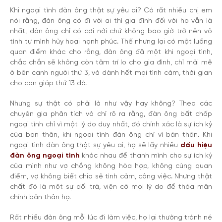
Khi ngoại tình đàn ông thật sự yêu ai? Có rất nhiều chị em
nói rằng, đàn ông có đi với ai thì gia đình đối với họ vẫn là
nhất, đàn ông chỉ có cơi nới chứ không bao giờ trở nên vô
tình tự mình hủy hoại hạnh phúc. Thế nhưng lại có một luồng
quan điểm khác cho rằng, đàn ông đã một khi ngoại tình,
chắc chắn sẽ không còn tâm trí lo cho gia đình, chỉ mải mê
ở bên cạnh người thứ 3, và dành hết mọi tình cảm, thời gian
cho con giáp thứ 13 đó.
Nhưng sự thật có phải là như vậy hay không? Theo các
chuyên gia phân tích và chỉ rõ ra rằng, đàn ông bất chấp
ngoại tình chỉ vì một lý do duy nhất, đó chính xác là sự ích kỷ
của ban thân, khi ngoại tình đàn ông chỉ vì bản thân. Khi
ngoại tình đàn ông thật sự yêu ai, họ sẽ lấy nhiều
dấu hiệu
đàn ông ngoại tình
khác nhau để thanh mình cho sự ích kỷ
của mình như vợ chồng không hòa hợp, không cùng quan
điểm, vợ không biết chia sẻ tình cảm, công việc. Nhưng thật
chất đó là một sự dối trá, viện cớ mọi lý do để thỏa mãn
chính bản thân họ.
Rất nhiều đàn ông mỗi lúc đi làm việc, họ lại thường tránh né