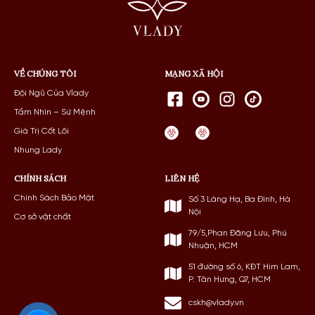
VỀ CHÚNG TÔI
MẠNG XÃ HỘI
Đội Ngũ Của Vlady
Tầm Nhìn – Sứ Mệnh
Giá Trị Cốt Lõi
Nhung Lady
CHÍNH SÁCH
LIÊN HỆ
Chính Sách Bảo Mật
Số 3 Láng Hạ, Ba Đình, Hà
Nội
Cơ sở vật chất
79/5,Phan Đăng Lưu, Phú
Nhuận, HCM
51 đường số 6, KĐT Him Lam,
P. Tân Hưng, Q7, HCM
cskh@vlady.vn