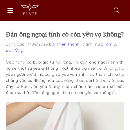
Chuyển
Trang
tới
chủ
nội
Mở
dung
form
tìm
kiếm
Đàn ông ngoại tình có còn yêu vợ không?
Đăng vào
17/04/2023
bởi
Thiên Thanh
Danh mục:
Tâm Lý
Đàn Ông
Các nàng có bao giờ tự hỏi rằng, khi đàn ông ngoại tình thì
họ sẽ thật sự yêu ai không? Rất nhiều bạn sẽ trả lời rằng, họ
yêu người thứ 3, họ cũng sẽ yêu vợ mình, hay thậm chí là họ
chẳng yêu ai. Nhưng nếu các nàng theo dõi hết bài viết sau
đây từ Học viện yêu Vlady, chắc chắn các chị em sẽ biết
được sự thật “đàn ông ngoại tình có còn yêu vợ không?”.