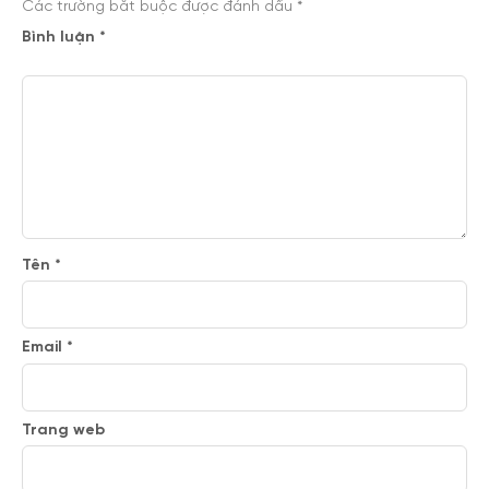
Các trường bắt buộc được đánh dấu
*
Bình luận
*
Tên
*
Email
*
Trang web