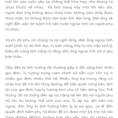
mỗi khi vào cuộc yêu lại chẳng thể hòa hợp, như chúng ta
chưa thuộc về nhau. Và tình trạng này một khi kéo dài,
người đàn ông không được thỏa mãn, không cảm thấy được
thỏa mãn, họ không được làm bản lĩnh đàn ông, đàn ông sẽ
nghĩ đến việc ăn bánh trả tiền hoặc ngoại tình với người phụ
nữ khác.
Và khi đó phụ nữ chúng ta lại nghĩ rằng, đàn ông ngoại tình
xuất phát từ do tình dục, từ bản năng, hay từ nhu cầu sinh lý.
Điều đó càng làm sáng tỏ rằng, đàn ông ngoại tình chỉ vì yêu
bản thân.
Tiếp đến là tình huống rất thường gặp ở đời sống hôn nhân
gia đình. Tư tưởng trọng nam khinh nữ vẫn còn tồn tại ở
nhiều gia đình, nhiều thế hệ. Nhiều ông bà mong rằng có
cháu trai để nối dõi tông đường, để tiếp quản công việc làm
ăn của gia đình, hay lo hương khói cho tổ tiên dòng tộc. Thế
nhưng, đó lại mang đến áp lực nặng nề lên đôi vai người phụ
nữ, khi họ không thể sinh con trai. Từ áp lực đôi bên nội
ngoại, đàn ông bị ảnh hưởng tâm lý, bị xúi giục, và đi đến
quyết định kiềm phụ nữ khác để có được một bé trai nối dõi
tông đường. Những trường hợp như vậy, phụ nữ chúng ta