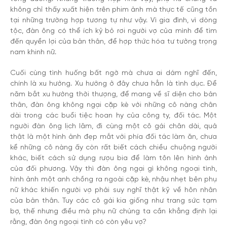
không chỉ thấy xuất hiện trên phim ảnh mà thực tế cũng tồn
tại những trường hợp tương tự như vậy. Vì gia đình, vì dòng
tộc, đàn ông có thể ích kỷ bỏ rơi người vợ của mình để tìm
đến quyền lợi của bản thân, để hợp thức hóa tư tưởng trọng
nam khinh nữ.
Cuối cùng tình huống bất ngờ mà chưa ai dám nghĩ đến,
chính là xu hướng. Xu hướng ở đây chưa hẳn là tình dục. Để
năm bắt xu hướng thời thượng, để mang về sĩ diện cho bản
thân, đàn ông không ngại cặp kè với những cô nàng chân
dài trong các buổi tiệc hoan hy của công ty, đối tác. Một
người đàn ông lịch lãm, đi cùng một cô gái chân dài, quả
thật là một hình ảnh đẹp mắt với phía đối tác làm ăn, chưa
kể những cô nàng ấy còn rất biết cách chiều chuộng người
khác, biết cách sử dụng rượu bia để làm tôn lên hình ảnh
của đối phương. Vậy thì đàn ông ngại gì không ngoại tình,
hình ảnh một anh chồng ra ngoài cặp kè, nhậu nhẹt bên phụ
nữ khác khiến người vợ phải suy nghĩ thật kỹ về hôn nhân
của bản thân. Tuy các cô gái kia giống như trang sức tạm
bợ, thế nhưng điều mà phụ nữ chúng ta cần khẳng định lại
rằng, đàn ông ngoại tình có còn yêu vợ?