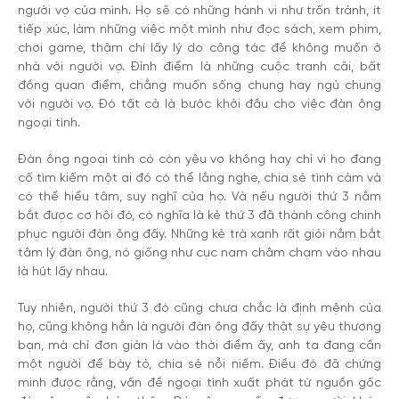
người vợ của mình. Họ sẽ có những hành vi như trốn tránh, ít
tiếp xúc, làm những việc một mình như đọc sách, xem phim,
chơi game, thậm chí lấy lý do công tác để không muốn ở
nhà với người vợ. Đỉnh điểm là những cuộc tranh cãi, bất
đồng quan điểm, chẳng muốn sống chung hay ngủ chung
với người vợ. Đó tất cả là bước khởi đầu cho việc đàn ông
ngoại tình.
Đàn ông ngoại tình có còn yêu vợ không hay chỉ vì họ đang
cố tìm kiếm một ai đó có thể lắng nghe, chia sẻ tình cảm và
có thể hiểu tâm, suy nghĩ của họ. Và nếu người thứ 3 nắm
bắt được cơ hội đó, có nghĩa là kẻ thứ 3 đã thành công chinh
phục người đàn ông đấy. Những kẻ trà xanh rất giỏi nắm bắt
tâm lý đàn ông, nó giống như cục nam châm chạm vào nhau
là hút lấy nhau.
Tuy nhiên, người thứ 3 đó cũng chưa chắc là định mệnh của
họ, cũng không hẳn là người đàn ông đấy thật sự yêu thương
bạn, mà chỉ đơn giản là vào thời điểm ấy, anh ta đang cần
một người để bày tỏ, chia sẻ nỗi niềm. Điều đó đã chứng
minh được rằng, vấn đề ngoại tình xuất phát từ nguồn gốc