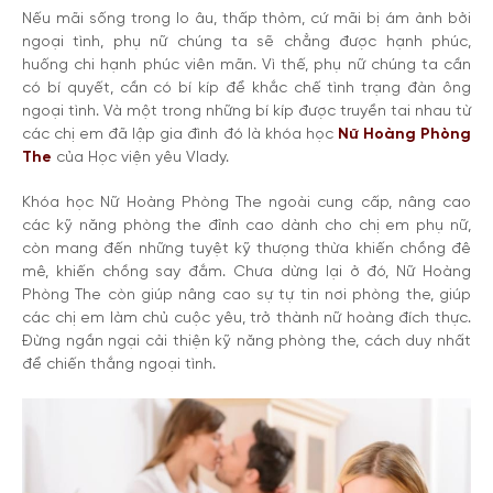
Nếu mãi sống trong lo âu, thấp thỏm, cứ mãi bị ám ảnh bởi
ngoại tình, phụ nữ chúng ta sẽ chẳng được hạnh phúc,
huống chi hạnh phúc viên mãn. Vì thế, phụ nữ chúng ta cần
có bí quyết, cần có bí kíp để khắc chế tình trạng đàn ông
ngoại tình. Và một trong những bí kíp được truyền tai nhau từ
các chị em đã lập gia đình đó là khóa học
Nữ Hoàng Phòng
The
của Học viện yêu Vlady.
Khóa học Nữ Hoàng Phòng The ngoài cung cấp, nâng cao
các kỹ năng phòng the đỉnh cao dành cho chị em phụ nữ,
còn mang đến những tuyệt kỹ thượng thừa khiến chồng đê
mê, khiến chồng say đắm. Chưa dừng lại ở đó, Nữ Hoàng
Phòng The còn giúp nâng cao sự tự tin nơi phòng the, giúp
các chị em làm chủ cuộc yêu, trở thành nữ hoàng đích thực.
Đừng ngần ngại cải thiện kỹ năng phòng the, cách duy nhất
để chiến thắng ngoại tình.