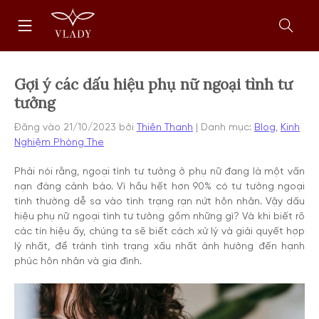
Chuyển
Trang
tới
chủ
nội
Mở
dung
form
tìm
kiếm
Gợi ý các dấu hiệu phụ nữ ngoại tình tư
tưởng
Đăng vào
21/10/2023
bởi
Thiên Thanh
Danh mục:
Blog
,
Kinh
Nghiệm Phòng The
Phải nói rằng, ngoại tình tư tưởng ở phụ nữ đang là một vấn
nạn đáng cảnh báo. Vì hầu hết hơn 90% có tư tưởng ngoại
tình thường dễ sa vào tình trạng rạn nứt hôn nhân. Vậy dấu
hiệu phụ nữ ngoại tình tư tưởng gồm những gì? Và khi biết rõ
các tín hiệu ấy, chúng ta sẽ biết cách xử lý và giải quyết hợp
lý nhất, để tránh tình trạng xấu nhất ảnh hưởng đến hạnh
phúc hôn nhân và gia đình.