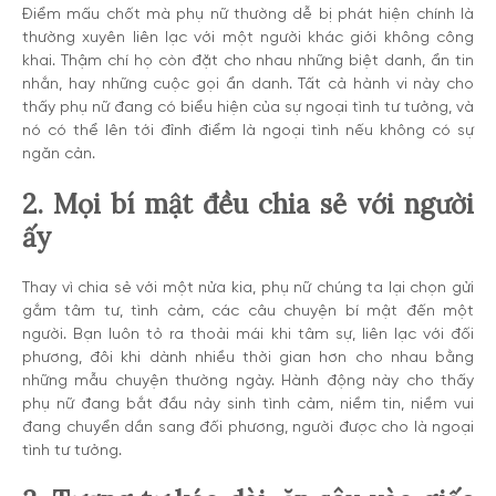
Điểm mấu chốt mà phụ nữ thường dễ bị phát hiện chính là
thường xuyên liên lạc với một người khác giới không công
khai. Thậm chí họ còn đặt cho nhau những biệt danh, ẩn tin
nhắn, hay những cuộc gọi ẩn danh. Tất cả hành vi này cho
thấy phụ nữ đang có biểu hiện của sự ngoại tình tư tưởng, và
nó có thể lên tới đỉnh điểm là ngoại tình nếu không có sự
ngăn cản.
2. Mọi bí mật đều chia sẻ với người
ấy
Thay vì chia sẻ với một nửa kia, phụ nữ chúng ta lại chọn gửi
gắm tâm tư, tình cảm, các câu chuyện bí mật đến một
người. Bạn luôn tỏ ra thoải mái khi tâm sự, liên lạc với đối
phương, đôi khi dành nhiều thời gian hơn cho nhau bằng
những mẫu chuyện thường ngày. Hành động này cho thấy
phụ nữ đang bắt đầu nảy sinh tình cảm, niềm tin, niềm vui
đang chuyển dần sang đối phương, người được cho là ngoại
tình tư tưởng.