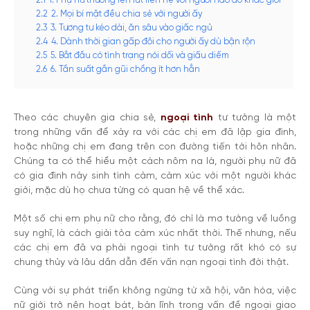
2.1
1. Phụ nữ thường lén lút liên hệ với người nào đó khác giới
2.2
2. Mọi bí mật đều chia sẻ với người ấy
2.3
3. Tương tư kéo dài, ăn sâu vào giấc ngủ
2.4
4. Dành thời gian gấp đôi cho người ấy dù bận rộn
2.5
5. Bắt đầu có tình trạng nói dối và giấu diếm
2.6
6. Tần suất gần gũi chồng ít hơn hẳn
Theo các chuyên gia chia sẻ,
ngoại tình
tư tưởng là một
trong những vấn để xảy ra với các chị em đã lập gia đình,
hoặc những chị em đang trên con đường tiến tới hôn nhân.
Chúng ta có thể hiểu một cách nôm na là, người phụ nữ đã
có gia đình nảy sinh tình cảm, cảm xúc với một người khác
giới, mặc dù họ chưa từng có quan hệ về thể xác.
Một số chị em phụ nữ cho rằng, đó chỉ là mơ tưởng về luồng
suy nghĩ, là cách giải tỏa cảm xúc nhất thời. Thế nhưng, nếu
các chị em đã va phải ngoại tình tư tưởng rất khó có sự
chung thủy và lâu dần dẫn đến vấn nạn ngoại tình đời thật.
Cùng với sự phát triển không ngừng từ xã hội, văn hóa, việc
nữ giới trở nên hoạt bát, bản lĩnh trong vấn đề ngoại giao