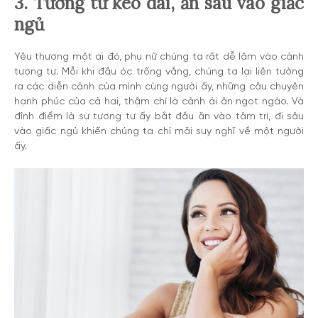
3. Tương tư kéo dài, ăn sâu vào giấc
ngủ
Yêu thương một ai đó, phụ nữ chúng ta rất dễ lâm vào cảnh
tương tư. Mỗi khi đầu óc trống vắng, chúng ta lại liên tưởng
ra các diễn cảnh của mình cùng người ấy, những câu chuyện
hạnh phúc của cả hai, thậm chí là cảnh ái ân ngọt ngào. Và
đỉnh điểm là sự tương tư ấy bắt đầu ăn vào tâm trí, đi sâu
vào giấc ngủ khiến chúng ta chỉ mãi suy nghĩ về một người
ấy.