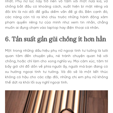
nhất. Phụ nữ lúc này trở nên vô tâm với một nửa kia, vợ
chồng bắt đầu có khoảng cách, xuất hiện bí mật riêng và
đôi khi là nói dối để giấu diếm vấn đề gì đó. Bên cạnh đó,
các nàng còn tỏ ra khó chịu trước những hành động xâm
phạm quyền riêng tư của mình như: xem tin nhắn, chẳng
muốn ai đụng chạm vào laptop hay điện thoại cá nhân.
6. Tần suất gần gũi chồng ít hơn hẳn
Một trong những dấu hiệu phụ nữ ngoại tình tư tưởng là lười
quan tâm đến chuyện yêu, né tránh chuyện quan hệ với
chồng, hoặc chỉ làm cho xong nghĩa vụ. Mọi cảm xúc, tâm trí
bấy giờ chỉ đổ dồn về phía người ấy, người mà bạn đang có
xu hướng ngoại tình tư tưởng. Và đó sẽ là một kết thúc
không có hậu cho các cặp đôi, những chị em phụ nữ không
thể dứt ra khỏi lối suy nghĩ ngoại tình.