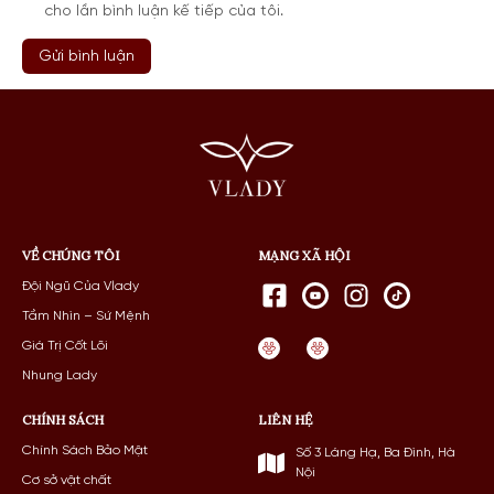
cho lần bình luận kế tiếp của tôi.
VỀ CHÚNG TÔI
MẠNG XÃ HỘI
Đội Ngũ Của Vlady
Tầm Nhìn – Sứ Mệnh
Giá Trị Cốt Lõi
Nhung Lady
CHÍNH SÁCH
LIÊN HỆ
Chính Sách Bảo Mật
Số 3 Láng Hạ, Ba Đình, Hà
Nội
Cơ sở vật chất