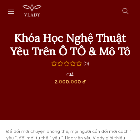
Chuyển
Trang
tới
chủ
nội
Mở
dung
form
tìm
Khóa Học Nghệ Thuật
kiếm
Yêu Trên Ô TÔ & Mô Tô
(0)
GIÁ
2.000.000 đ
Để đổi mới chuyện phòng the, mọi người cần đổi mới cách ”
yêu “, đổi mới tư thế ” yêu “. Học viện yêu Vlady giới thiệu