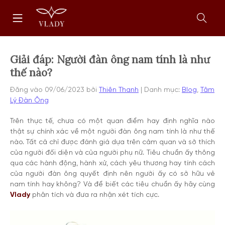
Chuyển
Trang
tới
chủ
nội
Mở
dung
form
tìm
kiếm
Giải đáp: Người đàn ông nam tính là như
thế nào?
Đăng vào
09/06/2023
bởi
Thiên Thanh
Danh mục:
Blog
,
Tâm
Lý Đàn Ông
Trên thực tế, chưa có một quan điểm hay định nghĩa nào
thật sự chính xác về một người đàn ông nam tính là như thế
nào. Tất cả chỉ được đánh giá dựa trên cảm quan và sở thích
của người đối diện và của người phụ nữ. Tiêu chuẩn ấy thông
qua các hành động, hành xử, cách yêu thương hay tính cách
của người đàn ông quyết định nên người ấy có sở hữu vẻ
nam tính hay không? Và để biết các tiêu chuẩn ấy hãy cùng
Vlady
phân tích và đưa ra nhận xét tích cực.