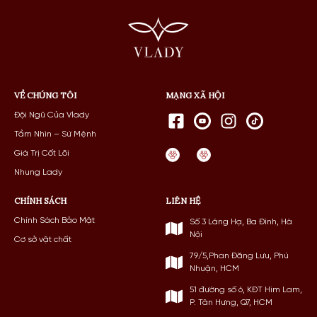
VỀ CHÚNG TÔI
MẠNG XÃ HỘI
Đội Ngũ Của Vlady
Tầm Nhìn – Sứ Mệnh
Giá Trị Cốt Lõi
Nhung Lady
CHÍNH SÁCH
LIÊN HỆ
Chính Sách Bảo Mật
Số 3 Láng Hạ, Ba Đình, Hà
Nội
Cơ sở vật chất
79/5,Phan Đăng Lưu, Phú
Nhuận, HCM
51 đường số 6, KĐT Him Lam,
P. Tân Hưng, Q7, HCM