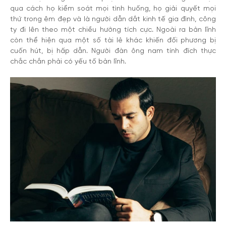
qua cách họ kiểm soát mọi tình huống, họ giải quyết mọi
thứ trong êm đẹp và là người dẫn dắt kinh tế gia đình, công
ty đi lên theo một chiều hướng tích cực. Ngoài ra bản lĩnh
còn thể hiện qua một số tài lẻ khác khiến đối phương bị
cuốn hút, bị hấp dẫn. Người đàn ông nam tính đích thực
chắc chắn phải có yếu tố bản lĩnh.