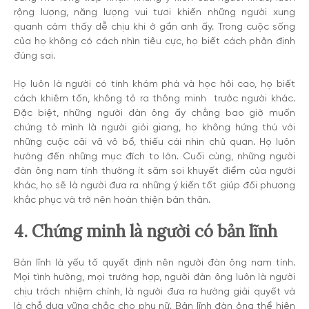
rộng lượng, năng lượng vui tươi khiến những người xung
quanh cảm thấy dễ chịu khi ở gần anh ấy. Trong cuộc sống
của họ không có cách nhìn tiêu cực, họ biết cách phân định
đúng sai.
Họ luôn là người có tính khám phá và học hỏi cao, họ biết
cách khiêm tốn, không tỏ ra thông minh trước người khác.
Đặc biệt, những người đàn ông ấy chẳng bao giờ muốn
chứng tỏ mình là người giỏi giang, họ không hứng thú với
những cuộc cãi vã vô bổ, thiếu cái nhìn chủ quan. Họ luôn
hướng đến những mục đích to lớn. Cuối cùng, những người
đàn ông nam tính thường ít săm soi khuyết điểm của người
khác, họ sẽ là người đưa ra những ý kiến tốt giúp đối phương
khắc phục và trở nên hoàn thiện bản thân.
4. Chứng minh là người có bản lĩnh
Bản lĩnh là yếu tố quyết định nên người đàn ông nam tính.
Mọi tình hường, mọi trường hợp, người đàn ông luôn là người
chịu trách nhiệm chính, là người đưa ra hướng giải quyết và
là chỗ dựa vững chắc cho phụ nữ. Bản lĩnh đàn ông thể hiện