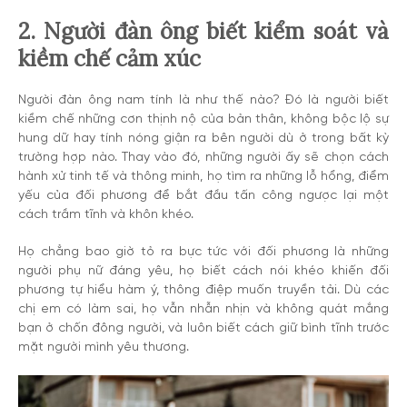
2. Người đàn ông biết kiểm soát và
kiềm chế cảm xúc
Người đàn ông nam tính là như thế nào? Đó là người biết
kiềm chế những cơn thịnh nộ của bản thân, không bộc lộ sự
hung dữ hay tính nóng giận ra bên người dù ở trong bất kỳ
trường hợp nào. Thay vào đó, những người ấy sẽ chọn cách
hành xử tinh tế và thông minh, họ tìm ra những lỗ hổng, điểm
yếu của đối phương để bắt đầu tấn công ngược lại một
cách trầm tĩnh và khôn khéo.
Họ chẳng bao giờ tỏ ra bực tức với đối phương là những
người phụ nữ đáng yêu, họ biết cách nói khéo khiến đối
phương tự hiểu hàm ý, thông điệp muốn truyền tải. Dù các
chị em có làm sai, họ vẫn nhẫn nhịn và không quát mắng
bạn ở chốn đông người, và luôn biết cách giữ bình tĩnh trước
mặt người mình yêu thương.