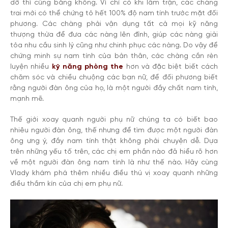
dỡ thì cũng bằng không. Vì chỉ có khi lâm trận, các chàng
trai mới có thể chứng tỏ hết 100% độ nam tính trước mặt đối
phương. Các chàng phải vận dụng tất cả mọi kỹ năng
thượng thừa để đưa các nàng lên đỉnh, giúp các nàng giải
tỏa nhu cầu sinh lý cũng như chinh phục các nàng. Do vậy để
chứng minh sự nam tính của bản thân, các chàng cần rèn
luyện nhiều
kỹ năng phòng the
hơn và đặc biệt biết cách
chăm sóc và chiều chuộng các bạn nữ, để đối phương biết
rằng người đàn ông của họ, là một người đầy chất nam tính,
mạnh mẽ.
Thế giới xoay quanh người phụ nữ chúng ta có biết bao
nhiêu người đàn ông, thế nhưng để tìm được một người đàn
ông ưng ý, đầy nam tính thật không phải chuyện dễ. Dựa
trên những yếu tố trên, các chị em phần nào đã hiểu rõ hơn
về một người đàn ông nam tính là như thế nào. Hãy cùng
Vlady khám phá thêm nhiều điều thú vị xoay quanh những
điều thầm kín của chị em phụ nữ.