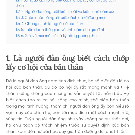
1.1
1. Là người đàn ông biết cách chớp lấy cơ hội của bản
thân
1.2
2. Người đàn ông biết kiểm soát và kiềm chế cảm xúc
1.3
3. Chắc chắn là người biết cách cư xử đúng mực
1.4
4. Chứng minh là người có bản lĩnh
1.5
5. Luôn dành thời gian và tình cảm cho gia đình
1.6
6. Giỏi về mọi mặt kể cả kỹ năng phòng the
1. Là người đàn ông biết cách chớp
lấy cơ hội của bản thân
Đã là người đàn ông nam tính đích thực, họ sẽ biết đâu là cơ
hội của bản thân, dù đó cơ hội ấy rất mong manh và tỉ lệ
thành công không cao nhưng họ vẫn quyết liệt nắm bắt. Họ
biết cách tạo ra cơ hội riêng cho mình, thể hiện bản thân
trong mọi tình huống, thậm chí người đàn ông ấy còn hiểu rõ
vận may của chính họ, tiến tới mục đích một cách mạnh mẽ,
vững tin. Tuýp người đàn ông như vậy không sợ sự thất bại,
họ chịu toàn bộ trách nhiệm trước sự quyết định của bản
thân, xem đó như bài học quý giá trên đường đời phát triển.