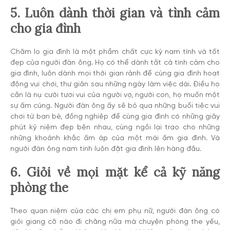
5. Luôn dành thời gian và tình cảm
cho gia đình
Chăm lo gia đình là một phẩm chất cực kỳ nam tính và tốt
đẹp của người đàn ông. Họ có thể dành tất cả tình cảm cho
gia đình, luôn dành mọi thời gian rảnh để cùng gia đình hoạt
động vui chơi, thư giãn sau những ngày làm việc dài. Điều họ
cần là nụ cười tươi vui của người vợ, người con, họ muốn một
sự ấm cúng. Người đàn ông ấy sẽ bỏ qua những buổi tiệc vui
chơi từ bạn bè, đồng nghiệp để cùng gia đình có những giây
phút kỷ niệm đẹp bên nhau, cùng ngồi lại trao cho những
những khoảnh khắc ấm áp của một mái ấm gia đình. Và
người đàn ông nam tính luôn đặt gia đình lên hàng đầu.
6. Giỏi về mọi mặt kể cả kỹ năng
phòng the
Theo quan niệm của các chị em phụ nữ, người đàn ông có
giỏi giang cỡ nào đi chăng nữa mà chuyện phòng the yếu,