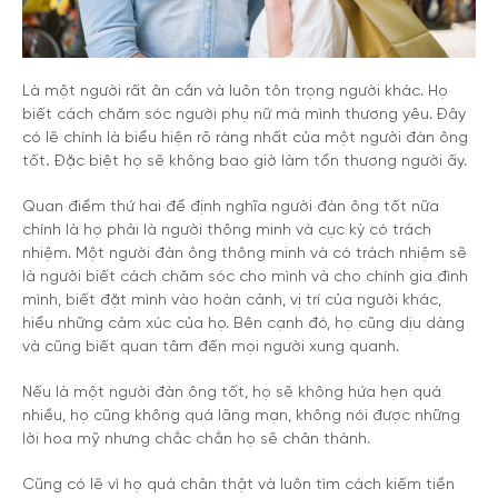
Là một người rất ân cần và luôn tôn trọng người khác. Họ
biết cách chăm sóc người phụ nữ mà mình thương yêu. Đây
có lẽ chính là biểu hiện rõ ràng nhất của một
người đàn ông
tốt
.
Đặc biệt họ sẽ không bao giờ làm tổn thương người ấy.
Quan điểm thứ hai để định nghĩa
người đàn ông tốt
nữa
chính là họ phải là người thông minh và cực kỳ có trách
nhiệm. Một người đàn ông thông minh và có trách nhiệm sẽ
là người biết cách chăm sóc cho mình và cho chính gia đình
mình, biết đặt mình vào hoàn cảnh, vị trí của người khác,
hiểu những cảm xúc của họ. Bên cạnh đó, họ cũng dịu dàng
và cũng biết quan tâm đến mọi người xung quanh.
Nếu là một
người đàn ông tốt
, họ sẽ không hứa hẹn quá
nhiều, họ cũng không quá lãng mạn, không nói được những
lời hoa mỹ nhưng chắc chắn họ sẽ chân thành.
Cũng có lẽ vì họ quá chân thật và luôn tìm cách kiếm tiền