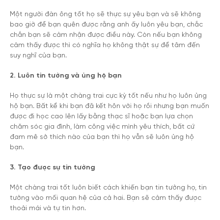
Một
người đàn ông tốt
họ sẽ thực sự yêu bạn và sẽ không
bao giờ để bạn quên được rằng anh ấy luôn yêu bạn, chắc
chắn bạn sẽ cảm nhận được điều này. Còn nếu bạn không
cảm thấy được thì có nghĩa họ không thật sự để tâm đến
suy nghĩ của bạn.
2. Luôn tin tưởng và ủng hộ bạn
Họ thực sự là
một chàng trai cực kỳ tốt nếu như họ luôn ủng
hộ bạn. Bất kể khi bạn đã kết hôn với họ rồi nhưng bạn muốn
được đi học cao lên lấy bằng thạc sĩ hoặc bạn lựa chọn
chăm sóc gia đình, làm công việc mình yêu thích, bất cứ
đam mê sở thích nào của bạn thì họ vẫn sẽ luôn ủng hộ
bạn.
3. Tạo được sự tin tưởng
Một chàng trai tốt luôn biết cách khiến bạn tin tưởng họ, tin
tưởng vào mối quan hệ của cả hai. Bạn sẽ cảm thấy được
thoải mái và tự tin hơn.