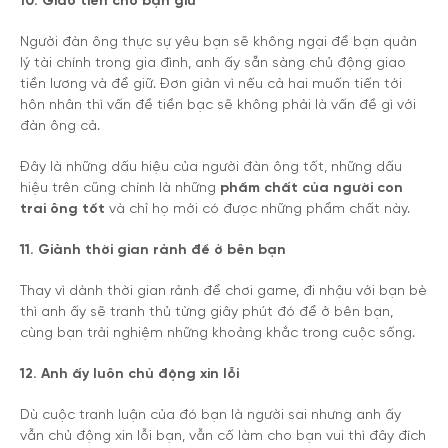
10. Giao tiền cho bạn giữ
Người đàn ông thực sự yêu bạn sẽ không ngại để bạn quản
lý tài chính trong gia đình, anh ấy sẵn sàng chủ động giao
tiền lương và để giữ. Đơn giản vì nếu cả hai muốn tiến tới
hôn nhân thì vấn đề tiền bạc sẽ không phải là vấn đề gì với
đàn ông cả.
Đây là những dấu hiệu của
người đàn ông tốt
, những dấu
hiệu trên cũng chính là những
phẩm chất của người con
trai ông tốt
và chỉ họ mới có được những phẩm chất này.
11. Giành thời gian rảnh để ở bên bạn
Thay vì dành thời gian rảnh để chơi game, đi nhậu với bạn bè
thì anh ấy sẽ tranh thủ từng giây phút đó để ở bên bạn,
cùng bạn trải nghiệm những khoảng khắc trong cuộc sống.
12. Anh ấy luôn chủ động xin lỗi
Dù cuộc tranh luận của đó bạn là người sai nhưng anh ấy
vẫn chủ động xin lỗi bạn, vẫn cố làm cho bạn vui thì đây đích