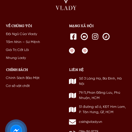
VỀ CHÚNG TÔI
MẠNG XÃ HỘI
Đội Ngũ Của Vlady
Tầm Nhìn – Sứ Mệnh
Giá Trị Cốt Lõi
Nhung Lady
CHÍNH SÁCH
LIÊN HỆ
Chính Sách Bảo Mật
Số 3 Láng Hạ, Ba Đình, Hà
Nội
Cơ sở vật chất
79/5,Phan Đăng Lưu, Phú
Nhuận, HCM
51 đường số 6, KĐT Him Lam,
P. Tân Hưng, Q7, HCM
cskh@vlady.vn
094 616 9779