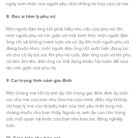
ngày sinh nhật của người yêu, nhớ những lời hứa của cả hai.
8. Đọc vị tâm lý phụ nữ
Một người đàn ông tốt phải hiểu nhu cầu của phụ nữ. Khi
một người phụ nữ tức giận và mất bình tĩnh, một người đàn
ông tốt sẽ không tranh luận với cô ấy. Khi một người phụ nữ
đang buồn khóc, một người đàn ông tốt xuất hiện đúng lúc
và cho cô ấy bờ vai. Khi phụ nữ cười, đàn ông cười và khi phụ
nữ làm ầm lên, đàn ông có thể dùng khiếu hài hước để xoa
dịu cơn giận của phụ nữ.
9. Coi trọng tình cảm gia đình
Một chàng trai tốt là anh ấy tôn trọng gia đình. Anh ấy luôn
coi cha mẹ của bạn như cha mẹ của mình, điều này không
chỉ hợp lý mà còn là biểu hiện của tình yêu thật lòng mà
chàng muốn cho bạn thấy. Ngoài ra, anh ấy còn tôn trọng
các mối quan hệ khác của bạn như bạn bè, đồng nghiệp
bạn.