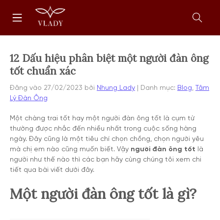
Chuyển
Trang
tới
chủ
nội
Mở
dung
form
tìm
kiếm
12 Dấu hiệu phân biệt một người đàn ông
tốt chuẩn xác
Đăng vào
27/02/2023
bởi
Nhung Lady
Danh mục:
Blog
,
Tâm
Lý Đàn Ông
Một chàng trai tốt hay một người đàn ông tốt là cụm từ
thường được nhắc đến nhiều nhất trong cuộc sống hàng
ngày. Đây cũng là một tiêu chí chọn chồng, chọn người yêu
mà chị em nào cũng muốn biết. Vậy
người đàn ông tốt
là
người như thế nào thì các bạn hãy cùng chúng tôi xem chi
tiết qua bài viết dưới đây.
Một người đàn ông tốt là gì?