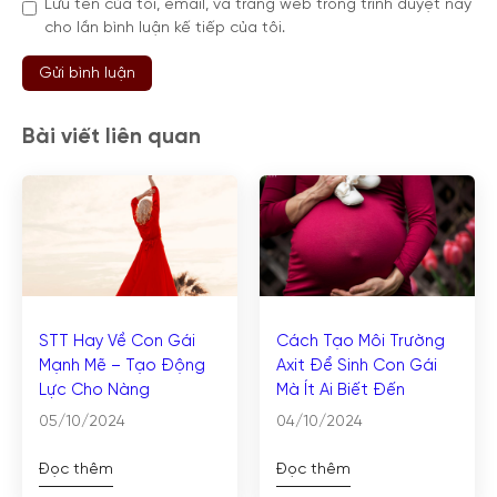
Lưu tên của tôi, email, và trang web trong trình duyệt này
cho lần bình luận kế tiếp của tôi.
Bài viết liên quan
STT Hay Về Con Gái
Cách Tạo Môi Trường
Mạnh Mẽ – Tạo Động
Axit Để Sinh Con Gái
Lực Cho Nàng
Mà Ít Ai Biết Đến
05/10/2024
04/10/2024
Đọc thêm
Đọc thêm