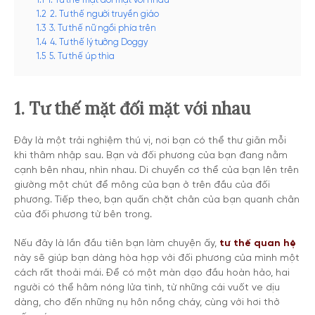
1.1
1. Tư thế mặt đối mặt với nhau
1.2
2. Tư thế người truyền giáo
1.3
3. Tư thế nữ ngồi phía trên
1.4
4. Tư thế lý tưởng Doggy
1.5
5. Tư thế úp thìa
1. Tư thế mặt đối mặt với nhau
Đây là một trải nghiệm thú vị, nơi bạn có thể thư giãn mỗi
khi thâm nhập sau. Bạn và đối phương của bạn đang nằm
cạnh bên nhau, nhìn nhau. Di chuyển cơ thể của bạn lên trên
giường một chút để mông của bạn ở trên đầu của đối
phương. Tiếp theo, bạn quấn chặt chân của bạn quanh chân
của đối phương từ bên trong.
Nếu đây là lần đầu tiên bạn làm chuyện ấy,
tư thế quan hệ
này sẽ giúp bạn dàng hòa hợp với đối phương của mình một
cách rất thoải mái. Để có một màn dạo đầu hoàn hảo, hai
người có thể hâm nóng lửa tình, từ những cái vuốt ve dịu
dàng, cho đến những nụ hôn nồng cháy, cùng với hơi thở