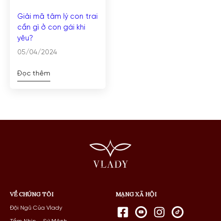
Giải mã tâm lý con trai
cần gì ở con gái khi
yêu?
05/04/2024
Đọc thêm
VỀ CHÚNG TÔI
MẠNG XÃ HỘI
Đội Ngũ Của Vlady