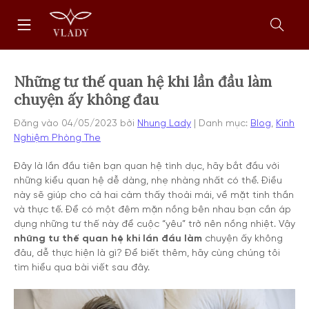
Chuyển
Trang
tới
chủ
nội
Mở
dung
form
tìm
kiếm
Những tư thế quan hệ khi lần đầu làm
chuyện ấy không đau
Đăng vào
04/05/2023
bởi
Nhung Lady
Danh mục:
Blog
,
Kinh
Nghiệm Phòng The
Đây là lần đầu tiên bạn quan hệ tình dục, hãy bắt đầu với
những kiểu quan hệ dễ dàng, nhẹ nhàng nhất có thể. Điều
này sẽ giúp cho cả hai cảm thấy thoải mái, về mặt tinh thần
và thực tế. Để có một đêm mặn nồng bên nhau bạn cần áp
dụng những tư thế này để cuộc “yêu” trở nên nồng nhiệt. Vậy
những tư thế quan hệ khi lần đầu làm
chuyện ấy không
đâu, dễ thực hiện là gì? Để biết thêm, hãy cùng chúng tôi
tìm hiểu qua bài viết sau đây.