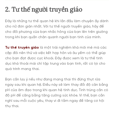
2. Tư thế người truyền giáo
Đây là những tư thế quan hệ khi lần đầu làm chuyện ấy dành
cho nữ đơn giản nhất. Với tư thế người truyền giáo, hãy để
cho đối phương của bạn nhấc hông của bạn lên trên giường
trong khi bạn quấn chân quanh người bạn tình của mình.
Tư thế truyền giáo
là một trải nghiệm khá mới mẻ mà các
cặp đôi nên thử và việc kết hợp hôn và âu yếm có thể giúp
cho bạn đạt được cực khoái. Đây được xem là tư thế tình
dục khá thoải mái chỉ tập trung vào bạn tình, rất có lợi cho
quá trình mang thai.
Bạn cần lưu ý nếu như đang mang thai thì đừng thụt rửa
ngay sau khi quan hệ. Điều này sẽ làm thay đổi độ cân bằng
pH của âm đạo trong khi quan hệ tình dục. Tinh trùng cần có
độ pH để căng bằng tăng cường sức khỏe. Vì thế, bạn cần
nghỉ sau mỗi cuộc yêu, thay vì đi tắm ngay để tăng cơ hội
thụ thai.