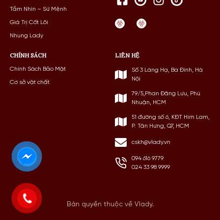
Tầm Nhìn – Sứ Mệnh
Giá Trị Cốt Lõi
Nhung Lady
CHÍNH SÁCH
LIÊN HỆ
Chính Sách Bảo Mật
Số 3 Láng Hạ, Ba Đình, Hà
Nội
Cơ sở vật chất
79/5,Phan Đăng Lưu, Phú
Nhuận, HCM
51 đường số 6, KĐT Him Lam,
P. Tân Hưng, Q7, HCM
cskh@vlady.vn
094 616 9779
024 33 98 9999
Bản quyền thuộc về Vlady.