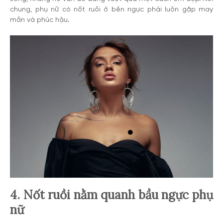
chung, phụ nữ có nốt ruồi ở bên ngực phải luôn gặp may
mắn và phúc hậu.
4. Nốt ruồi nằm quanh bầu ngực phụ
nữ