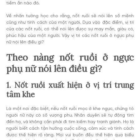
tiềm ẩn nào đó.
Về nhân tướng học cho rằng, nốt ruồi sẽ nói lên số mệnh
cũng như tính cách của một người. Dựa vào đặc điểm, vị trí
của các nốt ruồi, có thể nói lên được sự may mắn, giàu có,
phúc hậu của một người. Vậy vị trí các nốt ruồi ở ngực phụ
nữ nói lên điều gì?
Theo nàng nốt ruồi ở ngực
phụ nữ nói lên điều gì?
1. Nốt ruồi xuất hiện ở vị trí trung
tâm khe
Là một nơi đặc biệt, nếu nốt ruồi mọc ở khe ngực, chứng tỏ
người nữ này có số vượng phu. Nhân duyên sẽ tự động tìm
đến họ, và không cần phải đi tìm kiếm hay tranh giành. Họ là
người biết cách tận hưởng cuộc sống, cảm xúc và tính cách
được thể hiện rõ ràng. Mọi vui buồn đều thể hiện qua biểu