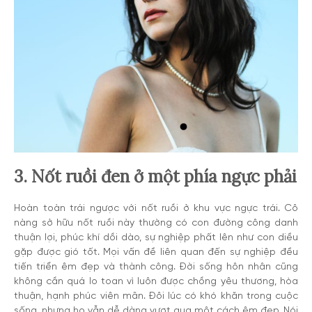
3. Nốt ruồi đen ở một phía ngực phải
Hoàn toàn trái ngược với nốt ruồi ở khu vực ngực trái. Cô
nàng sở hữu nốt ruồi này thường có con đường công danh
thuận lợi, phúc khí dồi dào, sự nghiệp phất lên như con diều
gặp được gió tốt. Mọi vấn đề liên quan đến sự nghiệp đều
tiến triển êm đẹp và thành công. Đời sống hôn nhân cũng
không cần quá lo toan vì luôn được chồng yêu thương, hòa
thuận, hạnh phúc viên mãn. Đôi lúc có khó khăn trong cuộc
sống, nhưng họ vẫn dễ dàng vượt qua một cách êm đẹp. Nói