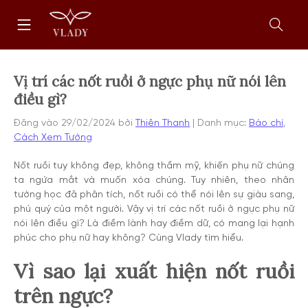
Chuyển
Trang
tới
chủ
nội
Mở
dung
form
tìm
kiếm
Vị trí các nốt ruồi ở ngực phụ nữ nói lên
điều gì?
Đăng vào
29/02/2024
bởi
Thiên Thanh
Danh mục:
Báo chí
,
Cách Xem Tướng
Nốt ruồi tuy không đẹp, không thẩm mỹ, khiến phụ nữ chúng
ta ngứa mắt và muốn xóa chúng. Tuy nhiên, theo nhân
tướng học đã phân tích, nốt ruồi có thể nói lên sự giàu sang,
phú quý của một người. Vậy vị trí các nốt ruồi ở ngực phụ nữ
nói lên điều gì? Là điềm lành hay điềm dữ, có mang lại hạnh
phúc cho phụ nữ hay không? Cùng Vlady tìm hiểu.
Vì sao lại xuất hiện nốt ruồi
trên ngực?