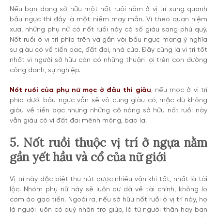
Nếu bạn đang sở hữu một nốt ruồi nằm ở vị trí xung quanh
bầu ngực thì đây là một niềm may mắn. Vì theo quan niệm
xưa, những phụ nữ có nốt ruồi này có số giàu sang phú quý.
Nốt ruồi ở vị trí phía trên và gần với bầu ngực mang ý nghĩa
sự giàu có về tiền bạc, đất đai, nhà cửa. Đây cũng là vị trí tốt
nhất vì người sở hữu còn có những thuận lợi trên con đường
công danh, sự nghiệp.
Nốt ruồi của phụ nữ mọc ở đâu thì giàu
, nếu mọc ở vị trí
phía dưới bầu ngực vẫn sẽ vô cùng giàu có, mặc dù không
giàu về tiền bạc nhưng những cô nàng sở hữu nốt ruồi này
vẫn giàu có vì đất đai mênh mông, bao la.
5. Nốt ruồi thuộc vị trí ở ngựa nằm
gần yết hầu và cổ của nữ giới
Vị trí này đặc biệt thu hút được nhiều vận khí tốt, nhất là tài
lộc. Nhóm phụ nữ này sẽ luôn dư dả về tài chính, không lo
cơm áo gạo tiền. Ngoài ra, nếu sở hữu nốt ruồi ở vị trí này, họ
là người luôn có quý nhân trợ giúp, là từ người thân hay bạn