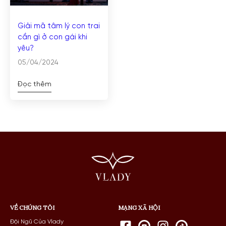
Giải mã tâm lý con trai
cần gì ở con gái khi
yêu?
05/04/2024
Đọc thêm
VỀ CHÚNG TÔI
MẠNG XÃ HỘI
Đội Ngũ Của Vlady