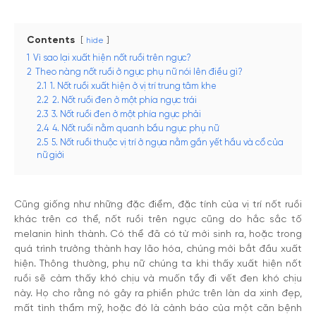
Contents
hide
1
Vì sao lại xuất hiện nốt ruồi trên ngực?
2
Theo nàng nốt ruồi ở ngực phụ nữ nói lên điều gì?
2.1
1. Nốt ruồi xuất hiện ở vị trí trung tâm khe
2.2
2. Nốt ruồi đen ở một phía ngực trái
2.3
3. Nốt ruồi đen ở một phía ngực phải
2.4
4. Nốt ruồi nằm quanh bầu ngực phụ nữ
2.5
5. Nốt ruồi thuộc vị trí ở ngựa nằm gần yết hầu và cổ của
nữ giới
Cũng giống như những đặc điểm, đặc tính của vị trí nốt ruồi
khác trên cơ thể, nốt ruồi trên ngực cũng do hắc sắc tố
melanin hình thành. Có thể đã có từ mới sinh ra, hoặc trong
quá trình trưởng thành hay lão hóa, chúng mới bắt đầu xuất
hiện. Thông thường, phụ nữ chúng ta khi thấy xuất hiện nốt
ruồi sẽ cảm thấy khó chịu và muốn tẩy đi vết đen khó chịu
này. Họ cho rằng nó gây ra phiền phức trên làn da xinh đẹp,
mất tình thẩm mỹ, hoặc đó là cảnh báo của một căn bệnh