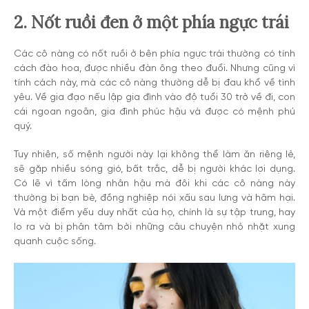
2. Nốt ruồi đen ở một phía ngực trái
Các cô nàng có nốt ruồi ở bên phía ngực trái thường có tính
cách đào hoa, được nhiều đàn ông theo đuổi. Nhưng cũng vì
tính cách này, mà các cô nàng thường dễ bị đau khổ về tình
yêu. Về gia đạo nếu lập gia đình vào độ tuổi 30 trở về đi, con
cái ngoan ngoãn, gia đình phúc hậu và được có mệnh phú
quý.
Tuy nhiên, số mệnh người này lại không thể làm ăn riêng lẻ,
sẽ gặp nhiều sóng gió, bất trắc, dễ bị người khác lợi dụng.
Có lẽ vì tấm lòng nhân hậu mà đôi khi các cô nàng này
thường bị bạn bè, đồng nghiệp nói xấu sau lưng và hãm hại.
Và một điểm yếu duy nhất của họ, chính là sự tập trung, hay
lo ra và bị phân tâm bởi những câu chuyện nhỏ nhặt xung
quanh cuộc sống.