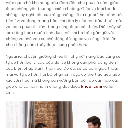
Việc quan hệ khi mang bầu đem đến cho phụ nữ cảm giác
được chồng yêu thương, chiều chuộng. Giúp vợ loại bỏ đi
những suy nghĩ tiêu cực rằng chồng sẽ ra ngoài “ Ăn bánh trả
tiền “ vì vợ đang mang bầu. Khi tâm lý của mẹ bầu thoải mái
và hạnh phúc thì tâm trạng cũng được cải thiện. Điều này sẽ
làm tăng ham muốn tình dục, mỗi khi bà bầu gần gũi với
chồng và nhờ vào sự chủ động đó, người vợ cũng sẽ khiến
cho chồng cảm thấy được hưng phấn hơn.
Ngoài ra, chuyện giường chiếu khi phụ nữ mang bầu cũng sẽ
tự do hơn, bởi vì các cặp đôi sẽ không cần phải dùng đến
các biện pháp tránh thai nào. Do đó, sẽ có cảm giác thoải
mái và tự do hơn, hai bộ phận sinh dục có thể trực tiếp tiếp
xúc với nhau mà không cần vướng bận bởi rào cản nào cả,
giúp cho cả hai nhanh chóng đạt được
khoái cảm
và lên
đỉnh.