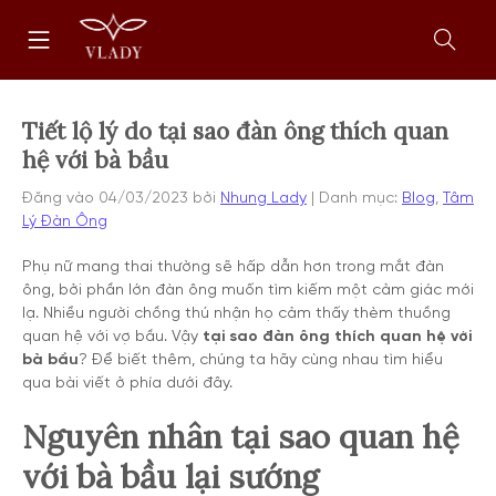
Chuyển
Trang
tới
chủ
nội
Mở
dung
form
tìm
kiếm
Tiết lộ lý do tại sao đàn ông thích quan
hệ với bà bầu
Đăng vào
04/03/2023
bởi
Nhung Lady
Danh mục:
Blog
,
Tâm
Lý Đàn Ông
Phụ nữ mang thai thường sẽ hấp dẫn hơn trong mắt đàn
ông, bởi phần lớn đàn ông muốn tìm kiếm một cảm giác mới
lạ. Nhiều người chồng thú nhận họ cảm thấy thèm thuồng
quan hệ với vợ bầu. Vậy
tại sao đàn ông thích quan hệ với
bà bầu
? Để biết thêm, chúng ta hãy cùng nhau tìm hiểu
qua bài viết ở phía dưới đây.
Nguyên nhân tại sao quan hệ
với bà bầu lại sướng