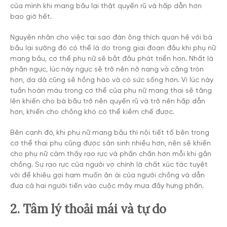
của mình khi mang bầu lại thật quyến rũ và hấp dẫn hơn
bao giờ hết.
Nguyên nhân cho việc tại sao đàn ông thích quan hệ với bà
bầu lại sướng đó có thể là do trong giai đoạn đầu khi phụ nữ
mang bầu, cơ thể phụ nữ sẽ bắt đầu phát triển hơn. Nhất là
phần ngực, lúc này ngực sẽ trở nên nở nang và căng tròn
hơn, da dả cũng sẽ hồng hào và có sức sống hơn. Vì lúc này
tuần hoàn máu trong cơ thể của phụ nữ mang thai sẽ tăng
lên khiến cho bà bầu trở nên quyến rũ và trở nên hấp dẫn
hơn, khiến cho chồng khó có thể kiềm chế được.
Bên cạnh đó, khi phụ nữ mang bầu thì nội tiết tố bên trong
cơ thể thai phụ cũng được sản sinh nhiều hơn, nên sẽ khiến
cho phụ nữ cảm thấy rạo rực và phấn chấn hơn mỗi khi gần
chồng. Sự rạo rực của người vợ chính là chất xúc tác tuyệt
vời để khiêu gợi ham muốn ân ái của người chồng và dẫn
đưa cả hai người tiến vào cuộc mây mưa đầy hưng phấn.
2. Tâm lý thoải mái và tự do