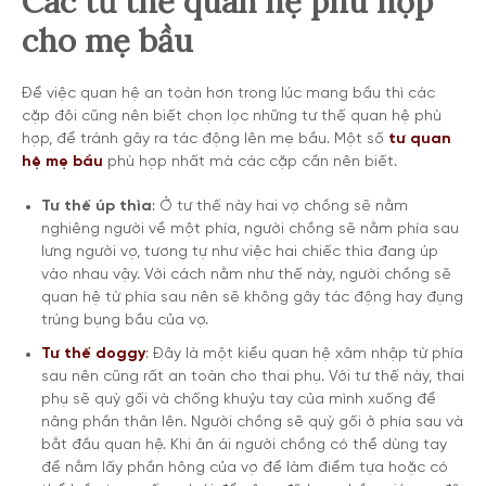
Các tư thế quan hệ phù hợp
cho mẹ bầu
Để việc quan hệ an toàn hơn trong lúc mang bầu thì các
cặp đôi cũng nên biết chọn lọc những tư thế quan hệ phù
hợp, để tránh gây ra tác động lên mẹ bầu. Một số
tư quan
hệ mẹ bầu
phù hợp nhất mà các cặp cần nên biết.
Tư thế úp thìa
: Ở tư thế này hai vợ chồng sẽ nằm
nghiêng người về một phía, người chồng sẽ nằm phía sau
lưng người vợ, tương tự như việc hai chiếc thìa đang úp
vào nhau vậy. Với cách nằm như thế này, người chồng sẽ
quan hệ từ phía sau nên sẽ không gây tác động hay đụng
trúng bụng bầu của vợ.
Tư thế doggy
: Đây là một kiểu quan hệ xâm nhập từ phía
sau nên cũng rất an toàn cho thai phụ. Với tư thế này, thai
phụ sẽ quỳ gối và chống khuỷu tay của mình xuống để
nâng phần thân lên. Người chồng sẽ quỳ gối ở phía sau và
bắt đầu quan hệ. Khi ân ái người chồng có thể dùng tay
để nắm lấy phần hông của vợ để làm điểm tựa hoặc có