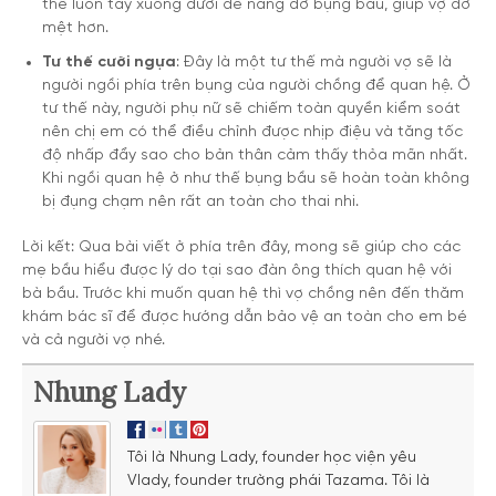
thể luồn tay xuống dưới để nâng đỡ bụng bầu, giúp vợ đỡ
mệt hơn.
Tư thế cưỡi ngựa
: Đây là một tư thế mà người vợ sẽ là
người ngồi phía trên bụng của người chồng để quan hệ. Ở
tư thế này, người phụ nữ sẽ chiếm toàn quyền kiểm soát
nên chị em có thể điều chỉnh được nhịp điệu và tăng tốc
độ nhấp đẩy sao cho bản thân cảm thấy thỏa mãn nhất.
Khi ngồi quan hệ ở như thế bụng bầu sẽ hoàn toàn không
bị đụng chạm nên rất an toàn cho thai nhi.
Lời kết: Qua bài viết ở phía trên đây, mong sẽ giúp cho các
mẹ bầu hiểu được lý do tại sao đàn ông thích quan hệ với
bà bầu. Trước khi muốn quan hệ thì vợ chồng nên đến thăm
khám bác sĩ để được hướng dẫn bảo vệ an toàn cho em bé
và cả người vợ nhé.
Nhung Lady
Tôi là Nhung Lady, founder học viện yêu
Vlady, founder trường phái Tazama. Tôi là