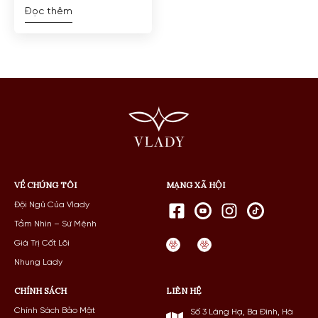
Đọc thêm
VỀ CHÚNG TÔI
MẠNG XÃ HỘI
Đội Ngũ Của Vlady
Tầm Nhìn – Sứ Mệnh
Giá Trị Cốt Lõi
Nhung Lady
CHÍNH SÁCH
LIÊN HỆ
Chính Sách Bảo Mật
Số 3 Láng Hạ, Ba Đình, Hà