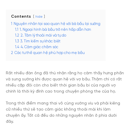
Contents
hide
1
Nguyên nhân tại sao quan hệ với bà bầu lại sướng
1.1
1. Ngoại hình bà bầu trở nên hấp dẫn hơn
1.2
2. Tâm lý thoải mái và tự do
1.3
3. Tìm kiếm sự khác biệt
1.4
4. Cảm giác chăm sóc
2
Các tư thế quan hệ phù hợp cho mẹ bầu
Rất nhiều đàn ông đã thú nhận rằng họ cảm thấy hưng phấn
và sung sướng khi được quan hệ với vợ bầu. Thậm chí có rất
nhiều cặp đôi còn cho biết thời gian bầu bí của người vợ
chính là thời kỳ đỉnh cao trong chuyện phòng the của họ.
Trong thời điểm mang thai vô cùng vướng víu và phải kiêng
cữ nhiều thứ sẽ tạo cảm giác không thoải mái khi làm
chuyện ấy. Tất cả đều do những nguyên nhân ở phía dưới
đây.