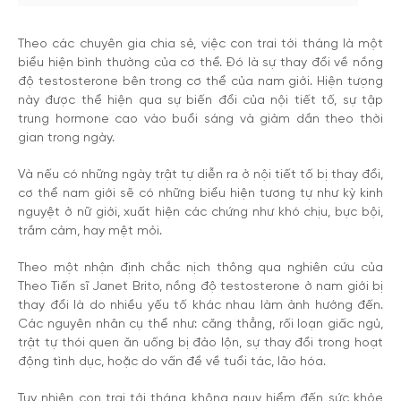
Theo các chuyên gia chia sẻ, việc con trai tới tháng là một
biểu hiện bình thường của cơ thể. Đó là sự thay đổi về nồng
độ testosterone bên trong cơ thể của nam giới. Hiện tượng
này được thể hiện qua sự biến đổi của nội tiết tố, sự tập
trung hormone cao vào buổi sáng và giảm dần theo thời
gian trong ngày.
Và nếu có những ngày trật tự diễn ra ở nội tiết tố bị thay đổi,
cơ thể nam giới sẽ có những biểu hiện tương tự như kỳ kinh
nguyệt ở nữ giới, xuất hiện các chứng như khó chịu, bực bội,
trầm cảm, hay mệt mỏi.
Theo một nhận định chắc nịch thông qua nghiên cứu của
Theo Tiến sĩ Janet Brito, nồng độ testosterone ở nam giới bị
thay đổi là do nhiều yếu tố khác nhau làm ảnh hướng đến.
Các nguyên nhân cụ thể như: căng thẳng, rối loạn giấc ngủ,
trật tự thói quen ăn uống bị đảo lộn, sự thay đổi trong hoạt
động tình dục, hoặc do vấn đề về tuổi tác, lão hóa.
Tuy nhiên con trai tới tháng không nguy hiểm đến sức khỏe