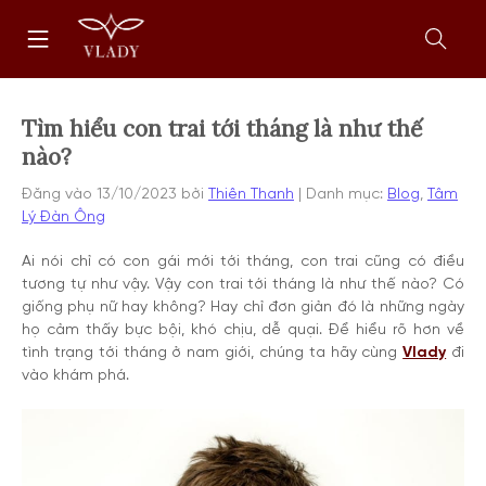
Chuyển
Trang
tới
chủ
nội
Mở
dung
form
tìm
kiếm
Tìm hiểu con trai tới tháng là như thế
nào?
Đăng vào
13/10/2023
bởi
Thiên Thanh
Danh mục:
Blog
,
Tâm
Lý Đàn Ông
Ai nói chỉ có con gái mới tới tháng, con trai cũng có điều
tương tự như vậy. Vậy con trai tới tháng là như thế nào? Có
giống phụ nữ hay không? Hay chỉ đơn giản đó là những ngày
họ cảm thấy bực bội, khó chịu, dễ quại. Để hiểu rõ hơn về
tình trạng tới tháng ở nam giới, chúng ta hãy cùng
Vlady
đi
vào khám phá.