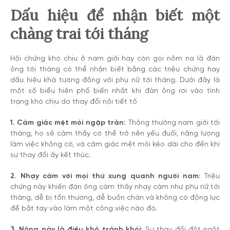
Dấu hiệu để nhận biết một
chàng trai tới tháng
Hội chứng khó chịu ở nam giới hay còn gọi nôm na là đàn
ông tới tháng có thể nhận biết bằng các triệu chứng hay
dấu hiệu khá tương đồng với phụ nữ tới tháng. Dưới đây là
một số biểu hiện phổ biến nhất khi đàn ông rơi vào tình
trạng khó chịu do thay đổi nội tiết tố
1. Cảm giác mệt mỏi ngập tràn:
Thông thường nam giới tới
tháng, họ sẽ cảm thấy cơ thể trở nên yếu đuối, năng lượng
làm việc không có, và cảm giác mệt mỏi kéo dài cho đến khi
sự thay đổi ấy kết thúc.
2. Nhạy cảm với mọi thứ xung quanh người nam:
Triệu
chứng này khiến đàn ông cảm thấy nhạy cảm như phụ nữ tới
tháng, dễ bị tổn thương, dễ buồn chán và không có động lực
để bắt tay vào làm một công việc nào đó.
3. Nóng nảy là điều khó tránh khỏi:
Sự thay đổi đột ngột