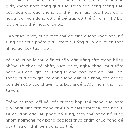
Đầu tiên, các chàng cần có chế độ nghỉ ngơi hợp lý, ngủ đủ
giấc, không hoạt động quá sức, tránh các căng thẳng tiêu
cực. Sau đó, các chàng có thể tham gia các hoạt động
ngoài trời, vận động cơ thể để giúp cơ thể ổn định như bơi
lội, thể dục thể thao, chạy bộ.
Tiếp theo là xây dựng một chế độ dinh dưỡng khoa học, bổ
sung các thực phẩm giàu vitamin, uống đủ nước và ăn thật
nhiều trái cây tươi ngọt.
Và cuối cùng là thư giãn trí não, cân bằng tâm trạng bằng
những sở thích cá nhân, xem phim, nghe nhạc, mua sắm
hoặc vui chơi giải trí. Trong trường hợp các dấu hiệu tới
tháng của nam giới có ảnh hưởng đến sức khỏe, các chàng
cần đến gặp các chuyên gia, bác sĩ để được thăm khám và
tư vấn.
Thông thường, đối với các trường hợp thể trạng của nam
giới phát sinh tình trạng thiếu hụt testosterone, các bác sĩ
sẽ chỉ định các liệu pháp bổ sung, thay thế, hoặc bổ sung
nhóm hormone này bằng các loại thực phẩm chức năng để
duy trì sự ổn định bên trong cơ thể.