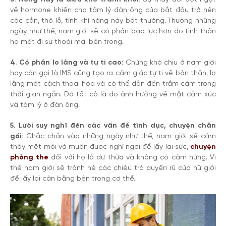
về hormone khiến cho tâm lý đàn ông của bắt đầu trở nên
cộc cằn, thô lỗ, tính khí nóng nảy bất thường. Thường những
ngày như thế, nam giới sẽ có phần bạo lực hơn do tình thần
họ mất đi sự thoải mái bên trong.
4. Có phần lo lắng và tự ti cao:
Chứng khó chịu ở nam giới
hay còn gọi là IMS cũng tạo ra cảm giác tự ti về bản thân, lo
lắng một cách thoái hóa và có thể dẫn đến trầm cảm trong
thời gian ngắn. Đó tất cả là do ảnh hưởng về mặt cảm xúc
và tâm lý ở đàn ông.
5. Lười suy nghĩ đến các vấn đề tình dục, chuyện chăn
gối:
Chắc chắn vào những ngày như thế, nam giới sẽ cảm
thấy mệt mỏi và muốn được nghỉ ngơi để lấy lại sức,
chuyện
phòng the
đối với họ là dư thừa và không có cảm hứng. Vì
thế nam giới sẽ tránh né các chiêu trò quyến rũ của nữ giới
để lấy lại cân bằng bên trong cơ thể.