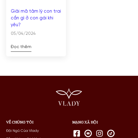
Giải mã tâm lý con trai
cần gì ở con gái khi
yêu?
05/04/2024
Đọc thêm
VỀ CHÚNG TÔI
MẠNG XÃ HỘI
Đội Ngũ Của Vlady