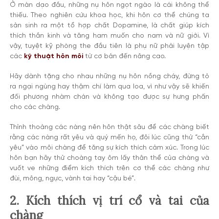
Ở màn dạo đầu, những nụ hôn ngọt ngào là cái không thể
thiếu. Theo nghiên cứu khoa học, khi hôn cơ thể chúng ta
sản sinh ra một tổ hợp chất Dopamine, là chất giúp kích
thích thần kinh và tăng ham muốn cho nam và nữ giới. Vì
vậy, tuyệt kỹ phòng the đầu tiên là phụ nữ phải luyện tập
các
kỹ thuật hôn môi
từ cơ bản đến nâng cao.
Hãy dành tặng cho nhau những nụ hôn nồng cháy, đừng tỏ
ra ngại ngùng hay thậm chí làm qua loa, vì như vậy sẽ khiến
đối phương nhàm chán và không tạo được sự hưng phấn
cho các chàng.
Thỉnh thoảng các nàng nên hôn thật sâu để các chàng biết
rằng các nàng rất yêu và quý mến họ, đôi lúc cũng thử “cắn
yêu” vào môi chàng để tăng sự kích thích cảm xúc.
Trong lúc
hôn bạn hãy thử choàng tay ôm lấy thân thể của chàng và
vuốt ve những điểm kích thích trên cơ thể các chàng như
đùi, mông, ngực, vành tai hay “cậu bé”.
2. Kích thích vị trí cổ và tai của
chàng