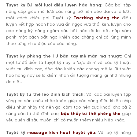
Tuyệt kỹ BJ môi lưỡi điêu luyện hảo hạng:
Các bài tập
nâng cấp giúp môi lưỡi các nàng trở nên dẻo dai và lả lướt
một cách khiêu gợi. Tuyệt kỹ
Twerking phòng the
điêu
luyện kết hợp hoàn hảo vừa ấn ngọc vừa thổi kèn, luyện cho
các nàng kỹ năng ngâm sâu hết nấc rồi lại bật nắp sâm
panh một cách bất ngờ khiến các chàng chỉ có rùng mình
theo từng nhịp điệu của các nàng.
Tuyệt kỹ phòng the HJ bàn tay mê mẩn ma thuật:
Chỉ
một từ để diễn tả tuyệt kỹ này là “cực đỉnh” với các kỹ thuật
vuốt trụ đỉnh cao, độc đáo khiến các chàng mê ly. Bí thuật
hảo hạng này sẽ là điểm nhấn ấn tượng mang lại nhớ nhung
da diết.
Tuyệt kỹ tư thế leo đỉnh kích thích:
Với các bài luyện tập
vùng cơ sàn chậu chắc khỏe giúp các nàng điều khiển nhịp
điệu nhún nhảy trở nên gợi cảm tạo nên cực khoái cho cả 2
cùng các tư thế đỉnh cao,
bậc thầy tư thế phòng the
giúp
yêu quên đi sầu muộn, chỉ có muốn thêm nhiều hiệp khác.
Tuyệt kỹ
massage kích hoạt huyệt yêu
:
Với bộ kỹ năng