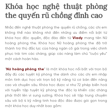
Khóa học nghệ thuật phòng
the quyến rũ chồng đỉnh cao
Nhắc đến nghệ thuật phòng the quyến rũ chồng, các chị em
không thể nào không nhớ đến những ưu điểm nổi bật từ
khóa học độc quyền, độc đáo đến từ
Vlady
mang tên Nữ
hoàng phòng the. Khóa học Nữ hoàng phòng the đã trở
thành trợ thủ đắc lực của hàng ngàn cô gái trong việc chinh
phục trái tim các chàng, giúp các nàng làm chủ “cuộc yêu”
một cách hoàn hảo.
“
Nữ hoàng phòng the
” là một khóa học nổi bất với trọn bộ
đầy đủ các tuyệt kỹ phòng the dành cho các chị em nhập
môn tình dục học với trọn bộ kỹ năng từ cơ bản đến nâng
cao và chuyên sâu. Khóa học được ví như 72 phép biến hoá
với tuyển tập tuyệt kỹ phòng the độc lạ khiến các chàng
phải thốt lên vì sung sướng. Khóa học sẽ tập trung chuyên
sâu với bộ 4 kỹ năng tinh hoa độc đáo được gói gọn trong
một khóa học duy nhất bao gồm: