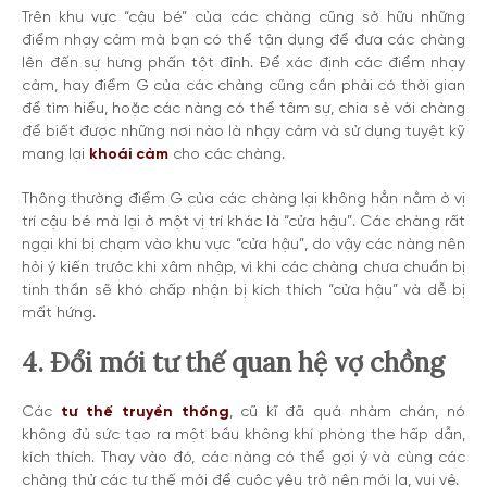
Trên khu vực “cậu bé” của các chàng cũng sở hữu những
điểm nhạy cảm mà bạn có thể tận dụng để đưa các chàng
lên đến sự hưng phấn tột đỉnh. Để xác định các điểm nhạy
cảm, hay điểm G của các chàng cũng cần phải có thời gian
để tìm hiểu, hoặc các nàng có thể tâm sự, chia sẻ với chàng
để biết được những nơi nào là nhạy cảm và sử dụng tuyệt kỹ
mang lại
khoái cảm
cho các chàng.
Thông thường điểm G của các chàng lại không hẳn nằm ở vị
trí cậu bé mà lại ở một vị trí khác là “cửa hậu”. Các chàng rất
ngại khi bị chạm vào khu vực “cửa hậu”, do vậy các nàng nên
hỏi ý kiến trước khi xâm nhập, vì khi các chàng chưa chuẩn bị
tinh thần sẽ khó chấp nhận bị kích thích “cửa hậu” và dễ bị
mất hứng.
4. Đổi mới tư thế quan hệ vợ chồng
Các
tư thế truyền thống
, cũ kĩ đã quá nhàm chán, nó
không đủ sức tạo ra một bầu không khí phòng the hấp dẫn,
kích thích. Thay vào đó, các nàng có thể gợi ý và cùng các
chàng thử các tư thế mới để cuộc yêu trở nên mới lạ, vui vẻ.