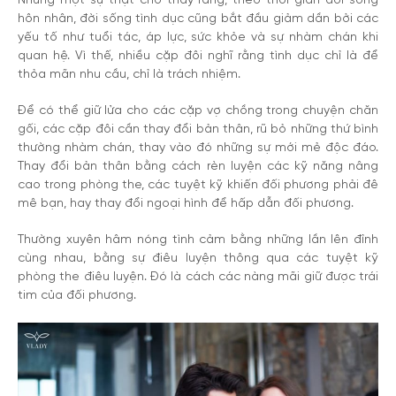
Nhưng một sự thật cho thấy rằng, theo thời gian đời sống
hôn nhân, đời sống tình dục cũng bắt đầu giảm dần bởi các
yếu tố như tuổi tác, áp lực, sức khỏe và sự nhàm chán khi
quan hệ. Vì thế, nhiều cặp đôi nghĩ rằng tình dục chỉ là để
thỏa mãn nhu cầu, chỉ là trách nhiệm.
Để có thể giữ lửa cho các cặp vợ chồng trong chuyện chăn
gối, các cặp đôi cần thay đổi bản thân, rũ bỏ những thứ bình
thường nhàm chán, thay vào đó những sự mới mẻ độc đáo.
Thay đổi bản thân bằng cách rèn luyện các kỹ năng nâng
cao trong phòng the, các tuyệt kỹ khiến đối phương phải đê
mê bạn, hay thay đổi ngoại hình để hấp dẫn đối phương.
Thường xuyên hâm nóng tình cảm bằng những lần lên đỉnh
cùng nhau, bằng sự điêu luyện thông qua các tuyệt kỹ
phòng the điêu luyện. Đó là cách các nàng mãi giữ được trái
tim của đối phương.