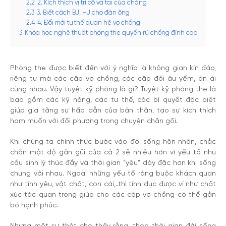
2.2
2. Kích thích vị trí cổ và tai của chàng
2.3
3. Biết cách BJ, HJ cho đàn ông
2.4
4. Đổi mới tư thế quan hệ vợ chồng
3
Khóa học nghệ thuật phòng the quyến rũ chồng đỉnh cao
Phòng the được biết đến với ý nghĩa là không gian kín đáo,
riêng tư mà các cặp vợ chồng, các cặp đôi âu yếm, ân ái
cùng nhau. Vậy tuyệt kỹ phòng là gì? Tuyệt kỹ phòng the là
bao gồm các kỹ năng, các tư thế, các bí quyết đặc biệt
giúp gia tăng sự hấp dẫn của bản thân, tạo sự kích thích
ham muốn với đối phương trong chuyện chăn gối.
Khi chúng ta chính thức bước vào đời sống hôn nhân, chắc
chắn mật độ gần gũi của cả 2 sẽ nhiều hơn vì yếu tố nhu
cầu sinh lý thúc đẩy và thời gian “yêu” dày đặc hơn khi sống
chung với nhau. Ngoài những yếu tố ràng buộc khách quan
như tình yêu, vật chất, con cái,..thì tình dục được ví như chất
xúc tác quan trọng giúp cho các cặp vợ chồng có thể gắn
bó hạnh phúc.