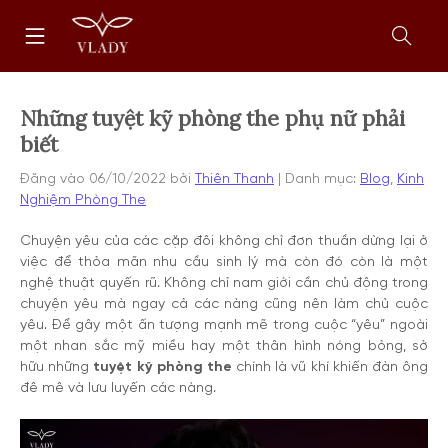
Chuyển
Trang
tới
chủ
nội
Mở
dung
form
tìm
kiếm
Những tuyệt kỹ phòng the phụ nữ phải
biết
Đăng vào
06/10/2022
bởi
Thiên Thanh
Danh mục:
Blog
,
Kinh
Nghiệm Phòng The
Chuyện yêu của các cặp đôi không chỉ đơn thuần dừng lại ở
việc để thỏa mãn nhu cầu sinh lý mà còn đó còn là một
nghệ thuật quyến rũ. Không chỉ nam giới cần chủ động trong
chuyện yêu mà ngay cả các nàng cũng nên làm chủ cuộc
yêu. Để gây một ấn tượng mạnh mẽ trong cuộc “yêu” ngoài
một nhan sắc mỹ miều hay một thân hình nóng bỏng, sở
hữu những
tuyệt kỹ phòng the
chính là vũ khí khiến đàn ông
đê mê và lưu luyến các nàng.