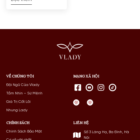
VỀ CHÚNG TÔI
MẠNG XÃ HỘI
Đội Ngũ Của Vlady
Tầm Nhìn – Sứ Mệnh
Giá Trị Cốt Lõi
Nhung Lady
CHÍNH SÁCH
LIÊN HỆ
Chính Sách Bảo Mật
Số 3 Láng Hạ, Ba Đình, Hà
Nội
Cơ sở vật chất