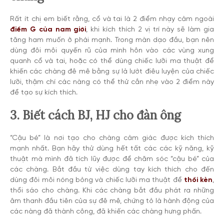
Rất ít chị em biết rằng, cổ và tai là 2 điểm nhạy cảm ngoài
điểm G của nam giới
, khi kích thích 2 vị trí này sẽ làm gia
tăng ham muốn ở phái mạnh. Trong màn dạo đầu, bạn nên
dùng đôi môi quyến rũ của mình hôn vào các vùng xung
quanh cổ và tai, hoặc có thể dùng chiếc lưỡi ma thuật để
khiến các chàng đê mê bằng sự lả lướt điêu luyện của chiếc
lưỡi, thậm chí các nàng có thể thử cắn nhẹ vào 2 điểm này
để tạo sự kích thích.
3. Biết cách BJ, HJ cho đàn ông
“Cậu bé” là nơi tạo cho chàng cảm giác được kích thích
mạnh nhất. Bạn hãy thử dùng hết tất các các kỹ năng, kỹ
thuật mà mình đã tích lũy được để chăm sóc “cậu bé” của
các chàng. Bắt đầu từ việc dùng tay kích thích cho đến
dùng đôi môi nóng bỏng và chiếc lưỡi ma thuật để
thổi kèn
,
thổi sáo cho chàng. Khi các chàng bắt đầu phát ra những
âm thanh đầu tiên của sự đê mê, chứng tỏ là hành động của
các nàng đã thành công, đã khiến các chàng hưng phấn.