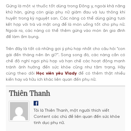
Gừng là một vị thuốc tốt dùng trong Đông y, ngoài khả năng
khử hàn, gừng còn giúp phụ nữ giảm đau và lưu thông khí
huyết trong kỳ nguyệt san. Các nàng có thể dùng gừng tươi
kết hợp với trà và mật ong để là món uống tốt cho phụ nữ.
Ngoài ra, các nàng có thể thêm gừng vào món ăn gia đình
để làm ấm bụng.
Trên đây là tất cả những gợi ý phù hợp nhất cho câu hỏi “con
gái đến tháng nên ăn gì?”. Song song đó, các nàng cần có
chế độ nghỉ ngơi phù hợp và hạn chế các hoạt động mạnh
tránh ảnh hưởng đến sức khỏe cũng như tâm trạng. Hãy
cùng theo dõi
Học viên yêu Vlady
để có thêm thật nhiều
kiến hay và hữu ích khác liên quan đến phụ nữ.
Thiên Thanh
Tôi là Thiên Thanh, một người thích viết
Content các chủ đề liên quan đến sức khỏe
tình dục phụ nữ.