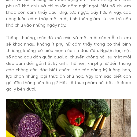
phụ nữ khó chịu và chỉ muốn nằm nghỉ ngơi. Một số chị em
khác còn cảm thấy đau lưng, tức ngực, đầy hơi. Vì vậy, các
nàng luôn cảm thấy mệt mỏi, tinh thần giảm sút và trở nên
khó chịu vào những ngày này.
Thông thường, mức độ khó chịu và mệt mỏi của mỗi chị em
sẽ khác nhau. Không ít phụ nữ cảm thấy trong cơ thể bình
thường, không có biểu hiện của sự đau đớn. Ngược lại, một
số nàng đau đớn quằn quại, di chuyển không nổi, sự mệt mỏi
đeo bám đến gần hết kỳ kinh. Thế nên, khi phụ nữ đến tháng
các chàng cần đặc biệt chăm sóc các nàng kỹ lưỡng hơn,
lựa chọn những loại thức ăn phù hợp. Vậy làm sao biết con
gái đến tháng nên ăn gì? Một số thực phẩm nổi bật sẽ được
gợi ý bên dưới.