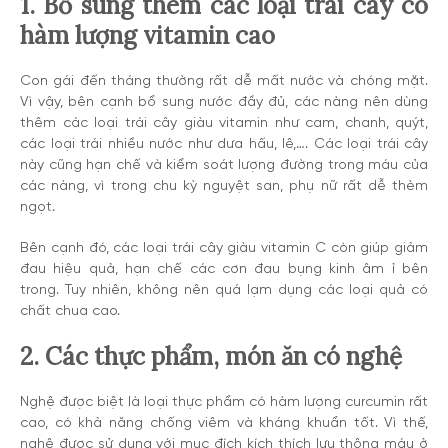
1. Bổ sung thêm các loại trái cây có
hàm lượng vitamin cao
Con gái đến tháng thường rất dễ mất nước và chóng mặt.
Vì vậy, bên cạnh bổ sung nước đầy đủ, các nàng nên dùng
thêm các loại trái cây giàu vitamin như cam, chanh, quýt,
các loại trái nhiều nước như dưa hấu, lê,…. Các loại trái cây
này cũng hạn chế và kiểm soát lượng đường trong máu của
các nàng, vì trong chu kỳ nguyệt san, phụ nữ rất dễ thèm
ngọt.
Bên cạnh đó, các loại trái cây giàu vitamin C còn giúp giảm
đau hiệu quả, hạn chế các cơn đau bụng kinh âm ỉ bên
trong. Tuy nhiên, không nên quá lạm dụng các loại quả có
chất chua cao.
2. Các thực phẩm, món ăn có nghệ
Nghệ được biệt là loại thực phẩm có hàm lượng curcumin rất
cao, có khả năng chống viêm và kháng khuẩn tốt. Vì thế,
nghệ được sử dụng với mục đích kích thích lưu thông máu ở