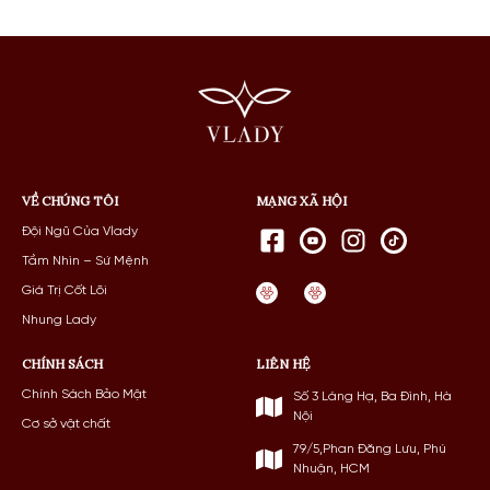
VỀ CHÚNG TÔI
MẠNG XÃ HỘI
Đội Ngũ Của Vlady
Tầm Nhìn – Sứ Mệnh
Giá Trị Cốt Lõi
Nhung Lady
CHÍNH SÁCH
LIÊN HỆ
Chính Sách Bảo Mật
Số 3 Láng Hạ, Ba Đình, Hà
Nội
Cơ sở vật chất
79/5,Phan Đăng Lưu, Phú
Nhuận, HCM