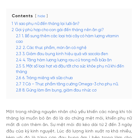
Contents
hide
1
Vì sao phụ nữ đến tháng lại lười ăn?
2
Gợi ý phù hợp cho con gái đến tháng nên ăn gì?
2.1
1. Bổ sung thêm các loại trái cây có hàm lượng vitamin
cao
2.2
2. Các thực phẩm, món ăn có nghệ
2.3
3. Giảm đau bụng kinh hiệu quả với socola đen
2.4
4. Tăng hàm lượng lượng rau củ trong mỗi bữa ăn
2.5
5. Một số loại hạt và đậu tốt cho sức khỏe phụ nữ khi đến
tháng
2.6
6. Tráng miệng với sữa chưa
2.7
7. Cá – Thực phẩm tăng cường Omega-3 cho phụ nữ.
2.8
8. Gừng làm ấm bụng, giảm đau nhức cơ
Một trong những nguyên nhân chủ yếu khiến các nàng khi tới
tháng lại muốn bỏ ăn đó là do chứng mệt mỏi, khiến phụ nữ
mất đi cơn thèm ăn. Sự mệt mỏi đó kéo dài từ 2 đến 3 ngày
đầu của kỳ kinh nguyệt. Lúc đó lượng kinh xuất ra khá nhiều,
kèm với đó là từng cơn đau bụng âm ỉ bên trong làm cho