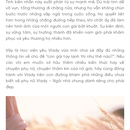
Tính kiên nhẫn này xuất phát từ sự mạnh mẽ. Dù trái tim dễ
vỡ vụn, tổng thương đi chăng nữa, nhưng họ vẫn không chùn
bước trước những vấp ngã trong cuộc sống. Họ quyết liệt
hơn trong những chặng đường tiếp theo, khí chất ấy đã làm
nên hình ảnh của một người con gái bất khuất. Sự kiên định,
sự vững tâm, sự trưởng thành đã khiến nam giới phải khâm
phục và yêu thương họ nhiều hơn.
Vậy là Học viện yêu Vlady vừa mới chia sẻ đầy đủ những
thông tin về chủ đề “con gái tay lạnh thì như thế nào?”. Nếu
các chị em muốn sở hữu thêm nhiều kiến thức hay về
chuyện phụ nữ, chuyện thầm kín của nữ giới, hãy cùng đồng
hành với Vlady trên con đường khám phá những điều chưa
biết về phụ nữ. Vlady – Ngôi nhà chung dành riêng cho phái
đẹp.