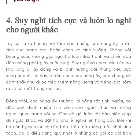
4. Suy nghĩ tích cực và luôn lo nghĩ
cho người khác
Tuy có sự xu hướng nội tâm cao, nhưng các nàng ấy là rất
tích cực trong mọi hoàn cảnh và tình huống. Không vội
buông xuôi, không gục ngã, họ luôn đấu tranh và chiến đấu
đến những phút giây cuối cùng. Suy nghĩ và cách nhìn của họ
khó lòng bị lây động và bị ảnh hưởng bởi những tiêu cực
xung quanh. Do vậy, ở bên cạnh các nàng ấy, các chàng sẽ
cảm thấy như được tiếp thêm năng lượng và tiếng cười rôm
rả sẽ có mặt trong mọi lúc.
Đồng thời, các nàng ấy thường lại sống rất tình nghĩa, họ
đặc biệt dành nhiều tình cảm cho người thân và những
người quan trọng với họ. Các cô gái luôn rất hào hiệp giúp
đỡ người khác, và đặt hai chữ lễ nghĩa lên hàng đầu. Đôi khi
họ còn hy sinh lợi ích của bản thân mà không một chút tính
toán, đó là điều đáng quý nhất ở những cô gái có đôi bàn