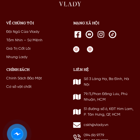
VỀ CHÚNG TÔI
MẠNG XÃ HỘI
Đội Ngũ Của Vlady
Tầm Nhìn – Sứ Mệnh
Giá Trị Cốt Lõi
Nhung Lady
CHÍNH SÁCH
LIÊN HỆ
Chính Sách Bảo Mật
Số 3 Láng Hạ, Ba Đình, Hà
Nội
Cơ sở vật chất
79/5,Phan Đăng Lưu, Phú
Nhuận, HCM
51 đường số 6, KĐT Him Lam,
P. Tân Hưng, Q7, HCM
cskh@vlady.vn
094 616 9779