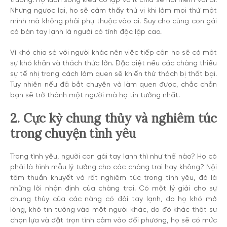
trương. Họ luôn sống kiểu cô lập và ít chia sẻ nỗi niềm với ai.
Nhưng ngược lại, họ sẽ cảm thấy thú vị khi làm mọi thứ một
mình mà không phải phụ thuộc vào ai. Suy cho cùng con gái
có bàn tay lạnh là người có tính độc lập cao.
Vì khó chia sẻ với người khác nên việc tiếp cận họ sẽ có một
sự khó khăn và thách thức lớn. Đặc biệt nếu các chàng thiếu
sự tế nhị trong cách làm quen sẽ khiến thử thách bị thất bại.
Tuy nhiên nếu đã bắt chuyện và làm quen được, chắc chắn
bạn sẽ trở thành một người mà họ tin tưởng nhất.
2. Cực kỳ chung thủy và nghiêm túc
trong chuyện tình yêu
Trong tình yêu, người con gái tay lạnh thì như thế nào? Họ có
phải là hình mẫu lý tưởng cho các chàng trai hay không? Nội
tâm thuần khuyết và rất nghiêm túc trong tình yêu, đó là
những lời nhận định của chàng trai. Có một lý giải cho sự
chung thủy của các nàng có đôi tay lạnh, do họ khó mở
lòng, khó tin tưởng vào một người khác, do đó khác thật sự
chọn lựa và đặt trọn tình cảm vào đối phương, họ sẽ có mức