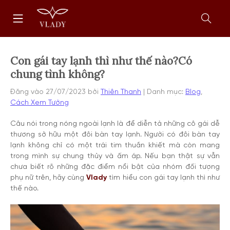
Chuyển
Trang
tới
chủ
nội
Mở
dung
form
tìm
kiếm
Con gái tay lạnh thì như thế nào?Có
chung tình không?
Đăng vào
27/07/2023
bởi
Thiên Thanh
Danh mục:
Blog
,
Cách Xem Tướng
Câu nói trong nóng ngoài lạnh là để diễn tả những cô gái dễ
thương sở hữu một đôi bàn tay lạnh. Người có đôi bàn tay
lạnh không chỉ có một trái tim thuần khiết mà còn mang
trong mình sự chung thủy và ấm áp. Nếu bạn thật sự vẫn
chưa biết rõ những đặc điểm nổi bật của nhóm đối tượng
phụ nữ trên, hãy cùng
Vlady
tìm hiểu con gái tay lạnh thì như
thế nào.