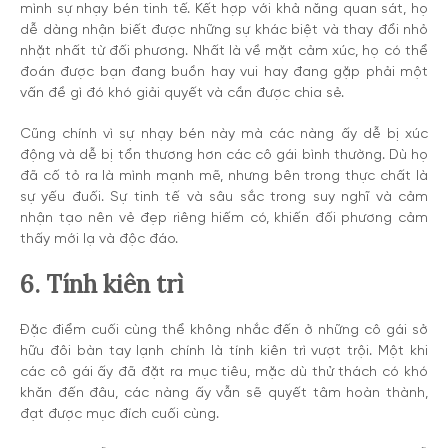
mình sự nhạy bén tinh tế. Kết hợp với khả năng quan sát, họ
dễ dàng nhận biết được những sự khác biệt và thay đổi nhỏ
nhặt nhất từ đối phương. Nhất là về mặt cảm xúc, họ có thể
đoán được bạn đang buồn hay vui hay đang gặp phải một
vấn đề gì đó khó giải quyết và cần được chia sẻ.
Cũng chính vì sự nhạy bén này mà các nàng ấy dễ bị xúc
động và dễ bị tổn thương hơn các cô gái bình thường. Dù họ
đã cố tỏ ra là mình mạnh mẽ, nhưng bên trong thực chất là
sự yếu đuối. Sự tinh tế và sâu sắc trong suy nghĩ và cảm
nhận tạo nên vẻ đẹp riêng hiếm có, khiến đối phương cảm
thấy mới lạ và độc đáo.
6. Tính kiên trì
Đặc điểm cuối cùng thể không nhắc đến ở những cô gái sở
hữu đôi bàn tay lạnh chính là tính kiên trì vượt trội. Một khi
các cô gái ấy đã đặt ra mục tiêu, mặc dù thử thách có khó
khăn đến đâu, các nàng ấy vẫn sẽ quyết tâm hoàn thành,
đạt được mục đích cuối cùng.