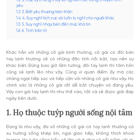
1.2
2. Cực kỳ chung thủy và nghiêm túc trong chuyện tình
yêu
1.3
3. Biết yêu thương bản thân
1.4
4. Suy nghĩ tích cực và luôn lo nghĩ cho người khác
1.5
5. Suy nghĩ nhạy bén đến mức khó tin
1.6
6. Tính kiên trì
Khác hẳn với những cô gái bình thường, cô gái có đôi bàn
tay lạnh thường sẽ có những đặc tính nổi bật, tạo nên sự
khác biệt. Đừng bao giờ lầm tưởng, đôi tay lạnh thì tâm hồn
cũng sẽ lạnh lẽo như vậy. Cũng vì quan điểm ấy mà các
chàng ngại tiếp xúc và tiếp cận với những cô gái như vậy. Họ
chính xác là những cô gái rất dễ bắt chuyện và đáng yêu.
Vậy con gái tay lạnh thì như thế nào, tất cả sẽ được giải đáp
ngày bên dưới.
1. Họ thuộc tuýp người sống nội tâm
Đúng là như vậy, đa số những cô gái có tay lạnh thường có
xu hướng sống khép kín, ngại giao tiếp, không thích khoa