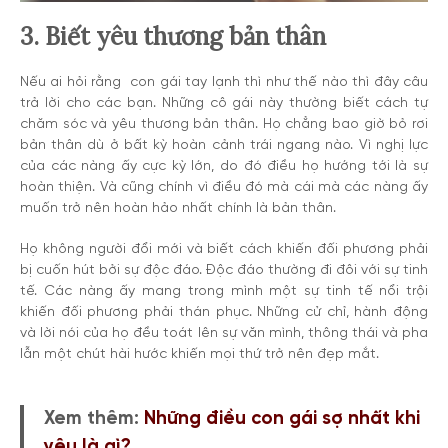
3. Biết yêu thương bản thân
Nếu ai hỏi rằng con gái tay lạnh thì như thế nào thì đây câu
trả lời cho các bạn. Những cô gái này thường biết cách tự
chăm sóc và yêu thương bản thân. Họ chẳng bao giờ bỏ rơi
bản thân dù ở bất kỳ hoàn cảnh trái ngang nào. Vì nghị lực
của các nàng ấy cực kỳ lớn, do đó điều họ hướng tới là sự
hoàn thiện. Và cũng chính vì điều đó mà cái mà các nàng ấy
muốn trở nên hoàn hảo nhất chính là bản thân.
Họ không người đổi mới và biết cách khiến đối phương phải
bị cuốn hút bởi sự độc đáo. Độc đáo thường đi đôi với sự tinh
tế. Các nàng ấy mang trong mình một sự tinh tế nổi trội
khiến đối phương phải thán phục. Những cử chỉ, hành động
và lời nói của họ đều toát lên sự văn mình, thông thái và pha
lẫn một chút hài hước khiến mọi thứ trở nên đẹp mắt.
Xem thêm:
Những điều con gái sợ nhất khi
yêu là gì?