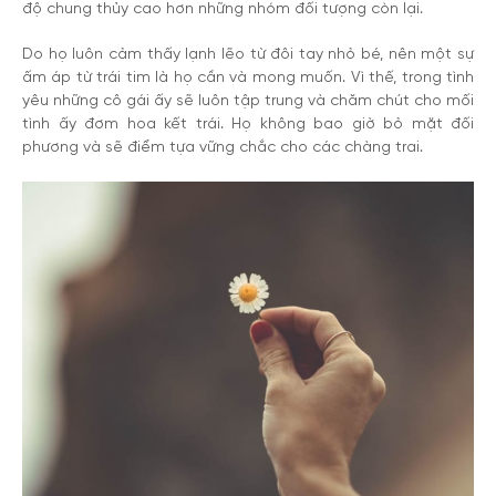
độ chung thủy cao hơn những nhóm đối tượng còn lại.
Do họ luôn cảm thấy lạnh lẽo từ đôi tay nhỏ bé, nên một sự
ấm áp từ trái tim là họ cần và mong muốn. Vì thế, trong tình
yêu những cô gái ấy sẽ luôn tập trung và chăm chút cho mối
tình ấy đơm hoa kết trái. Họ không bao giờ bỏ mặt đối
phương và sẽ điểm tựa vững chắc cho các chàng trai.