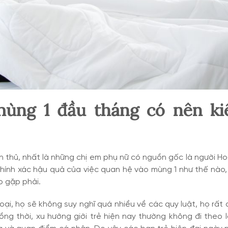
 mùng 1 đầu tháng có nên ki
n thủ, nhất là những chị em phụ nữ có nguồn gốc là người H
hính xác hậu quả của việc quan hệ vào mùng 1 như thế nào
o gặp phải.
oại, họ sẽ không suy nghĩ quá nhiều về các quy luật, họ rất
ng thời, xu hướng giới trẻ hiện nay thường không đi theo 