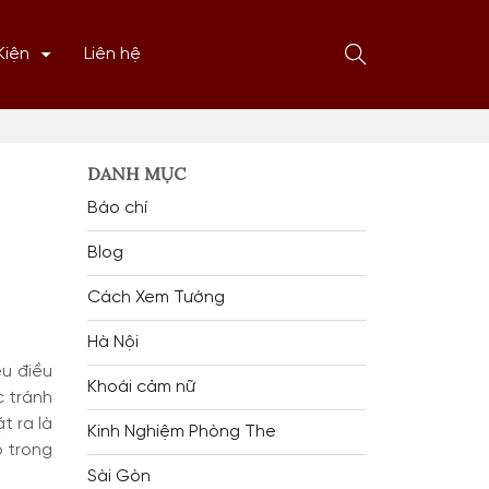
Mở
Kiện
Liên hệ
form
tìm
kiếm
DANH MỤC
Báo chí
Blog
Cách Xem Tướng
Hà Nội
ều điều
Khoái cảm nữ
c tránh
t ra là
Kinh Nghiệm Phòng The
p trong
Sài Gòn