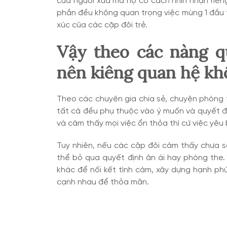
của người xưa mà họ có cách nhìn nhận riên
phần đều không quan trọng việc mùng 1 đầu 
xúc của các cặp đôi trẻ.
Vậy theo các nàng 
nên kiêng quan hệ kh
Theo các chuyên gia chia sẻ, chuyện phòng 
tất cả đều phụ thuộc vào ý muốn và quyết đ
và cảm thấy mọi việc ổn thỏa thì cứ việc yêu
Tuy nhiên, nếu các cặp đôi cảm thấy chưa s
thể bỏ qua quyết định ân ái hay phòng the.
khác để nối kết tình cảm, xây dựng hạnh phú
cạnh nhau để thỏa mãn.