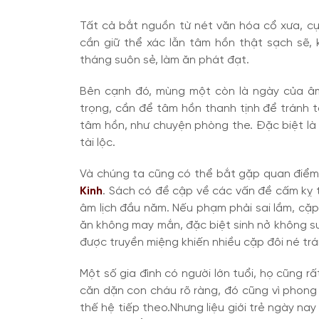
Tất cả bắt nguồn từ nét văn hóa cổ xưa, cụ
cần giữ thể xác lẫn tâm hồn thật sạch sẽ, 
tháng suôn sẻ, làm ăn phát đạt.
Bên cạnh đó, mùng một còn là ngày của âm 
trọng, cần để tâm hồn thanh tịnh để tránh tà
tâm hồn, như chuyện phòng the. Đặc biệt là n
tài lộc.
Và chúng ta cũng có thể bắt gặp quan điể
Kinh
. Sách có đề cập về các vấn đề cấm kỵ 
âm lịch đầu năm. Nếu phạm phải sai lầm, cặp
ăn không may mắn, đặc biệt sinh nở không su
được truyền miệng khiến nhiều cặp đôi né trá
Một số gia đình có người lớn tuổi, họ cũng r
căn dặn con cháu rõ ràng, đó cũng vì phong 
thế hệ tiếp theo.Nhưng liệu giới trẻ ngày na