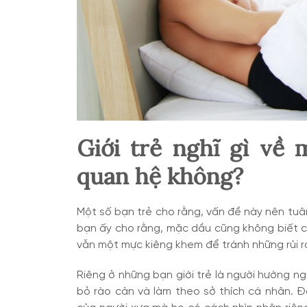
Giới trẻ nghĩ gì về
quan hệ không?
Một số bạn trẻ cho rằng, vấn đề này nên tuâ
bạn ấy cho rằng, mặc dầu cũng không biết c
vẫn một mực kiêng khem để tránh những rủi r
Riêng ở những bạn giới trẻ là người hướng ng
bỏ rào cản và làm theo sở thích cá nhân. Đồ