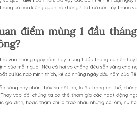
g và quan điểm cá nhân. Do vậy các bạn trẻ hiện đại ngày 
tháng có nên kiêng quan hệ không? Tất cả còn tùy thuộc v
quan điểm mùng 1 đầu tháng
ông?
the vào những ngày rằm, hay mùng 1 đầu tháng có nên hay 
ịnh của mỗi người. Nếu cả hai vợ chồng đều sẵn sàng cho n
 bất cứ lúc nào mình thích, kể cả những ngày đầu năm của Tế
ẵn sàng hay nhận thấy sự bất an, lo âu trong cơ thể, chún
 Thay vào đó, chúng ta có thể tham gia các hoạt động ngo
c gia đình, hoặc thậm chí là trao nhau những cái ôm, nụ hô