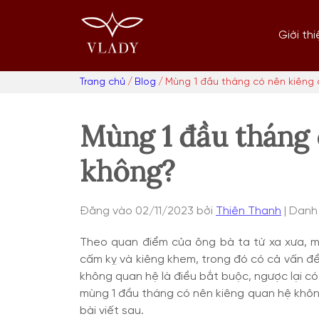
Chuyển
Trang
tới
chủ
Giới thi
nội
dung
Trang chủ
Blog
Mùng 1 đầu tháng có nên kiêng
Duyệt:
Mùng 1 đầu tháng 
không?
Đăng vào
02/11/2023
bởi
Thiên Thanh
Danh
Theo quan điểm của ông bà ta từ xa xưa, mùn
cấm kỵ và kiêng khem, trong đó có cả vấn đề
không quan hệ là điều bắt buộc, ngược lại có 
mùng 1 đầu tháng có nên kiêng quan hệ khôn
bài viết sau.