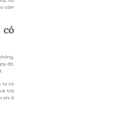
này, đa
ào cảm
 có
không,
gày đó,
t.
g ta có
ài trời
n khi ở