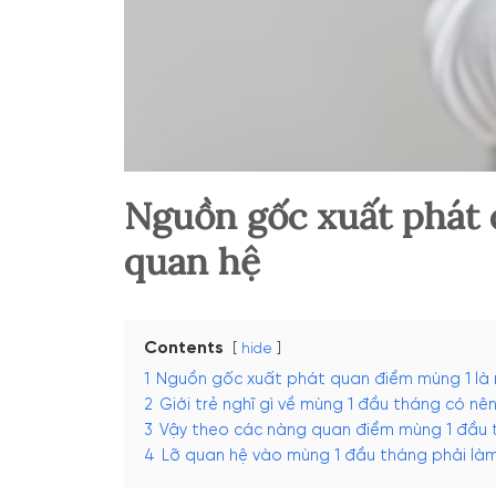
Nguồn gốc xuất phát 
quan hệ
Contents
hide
1
Nguồn gốc xuất phát quan điểm mùng 1 là 
2
Giới trẻ nghĩ gì về mùng 1 đầu tháng có nê
3
Vậy theo các nàng quan điểm mùng 1 đầu 
4
Lỡ quan hệ vào mùng 1 đầu tháng phải là