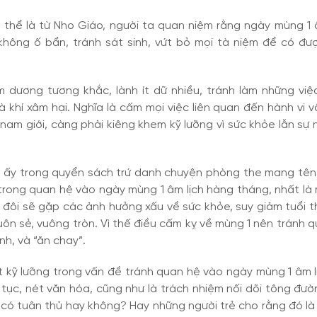
 thể là từ Nho Giáo, người ta quan niệm rằng ngày mùng 1 
không ố bẩn, tránh sát sinh, vứt bỏ mọi tà niệm để có đư
dương tương khắc, lành ít dữ nhiều, tránh làm những việ
 khí xâm hại. Nghĩa là cấm mọi việc liên quan đến hành vi 
am giới, càng phải kiêng khem kỹ lưỡng vì sức khỏe lẫn sự 
m ấy trong quyển sách trứ danh chuyện phòng the mang tê
trong quan hệ vào ngày mùng 1 âm lịch hàng tháng, nhất là
 đôi sẽ gặp các ảnh hưởng xấu về sức khỏe, suy giảm tuổi t
ôn sẻ, vuông tròn. Vì thế điều cấm kỵ về mùng 1 nên tránh 
nh, và “ăn chay”.
ất kỹ lưỡng trong vấn đề tránh quan hệ vào ngày mùng 1 âm l
tục, nét văn hóa, cũng như là trách nhiệm nối dõi tông đư
y có tuân thủ hay không? Hay những người trẻ cho rằng đó là