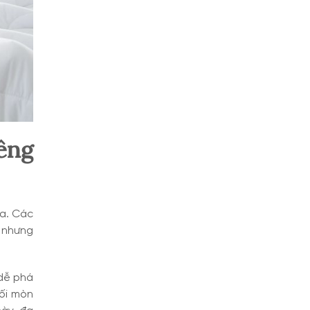
êng
oa. Các
, nhưng
 dễ phá
lối mòn