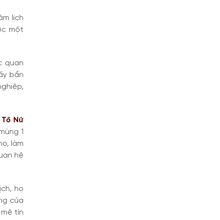
âm lịch
ợc một
c quan
vấy bẩn
nghiệp,
n
Tố Nữ
 mùng 1
họ, làm
quan hệ
ịch, họ
ờng của
 mê tín