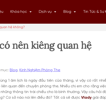
ệu
Khóa học
Dịch vụ
Blog
Tin Tức & Sư 
 quan hệ không?
có nên kiêng quan hệ
 mục:
Blog
,
Kinh Nghiệm Phòng The
g 1 âm lịch là ngày đầu tiên của tháng, vì vậy có rất nhi
 liên quan đến chuyện phòng the. Nhiều chị em cho rằng việ
những thông tin trái chiều cho là bình thường. Vậy câu hỏi đặ
g? Cơ sở nào nói lên điều đó? Tất cả sẽ được
Vlady
giải đá